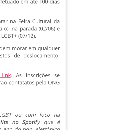
fetuado em até 100 dias
tar na Feira Cultural da
io), na parada (02/06) e
 LGBT+ (07/12).
podem morar em qualquer
stos de deslocamento,
 link
. As inscrições se
rão contatatos pela ONG
s LGBT ou com foco na
Hits no Spotify
que é
 ano do pop, eletrônico