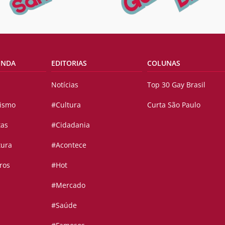
ENDA
EDITORIAS
COLUNAS
Notícias
Top 30 Gay Brasil
vismo
#Cultura
Curta São Paulo
tas
#Cidadania
tura
#Acontece
ros
#Hot
#Mercado
#Saúde