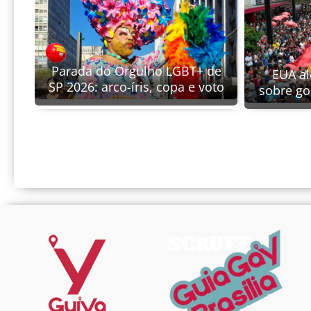
Parada do Orgulho LGBT+ de
EUA al
SP 2026: arco-íris, copa e voto
sobre go