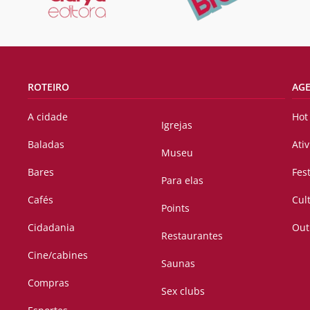
ROTEIRO
AG
A cidade
Hot
Igrejas
Baladas
Ati
Museu
Bares
Fes
Para elas
Cafés
Cul
Points
Cidadania
Out
Restaurantes
Cine/cabines
Saunas
Compras
Sex clubs