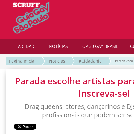
A CIDADE
NOTÍCIAS
TOP 30 GAY BRASIL
C
Página Inicial
Notícias
#Cidadania
Parada escol
Parada escolhe artistas par
Inscreva-se!
Drag queens, atores, dançarinos e DJ
profissionais que podem ser s