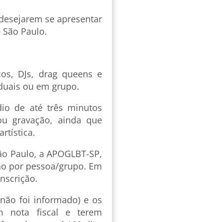
e desejarem se apresentar
 São Paulo.
cos, DJs, drag queens e
iduais ou em grupo.
dio de até três minutos
ou gravação, ainda que
rtística.
ão Paulo, a APOGLBT-SP,
ão por pessoa/grupo. Em
nscrição.
 não foi informado) e os
m nota fiscal e terem