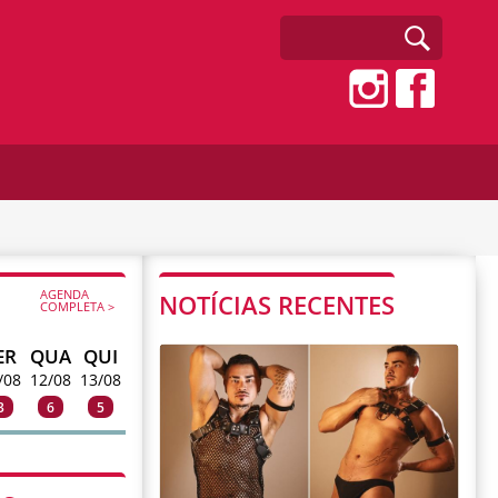
AGENDA
NOTÍCIAS RECENTES
COMPLETA >
ER
QUA
QUI
/08
12/08
13/08
3
6
5