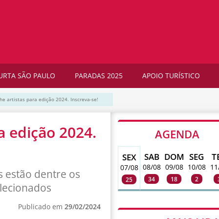
URTA SÃO PAULO
PARADAS 2025
APOIO TURÍSTICO
he artistas para edição 2024. Inscreva-se!
a edição 2024.
AGENDA
SAB
DOM
SEG
T
SEX
08/08
09/08
10/08
11
07/08
s estão dentre os
34
18
2
25
elecionados
Publicado em
29/02/2024