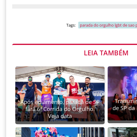
Tags:
parada do orgulho lgbt de sao 
LEIA TAMBÉM
Transmi
Após adiamento, parada de SP
de SP da
fará 6ª Corrida do Orgulho.
Veja data