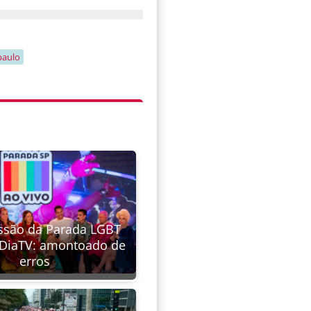
paulo
ssão da Parada LGBT
 DiaTV: amontoado de
erros