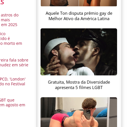
AS
Aquele Ton disputa prêmio gay de
 astros do
Melhor Ativo da América Latina
 mais
s em 2025
ico
ido é
do morto em
eira fala sobre
nudez em série
 PCD, 'London'
Gratuita, Mostra da Diversidade
do no Festival
apresenta 5 filmes LGBT
a
GBT que
em agosto em