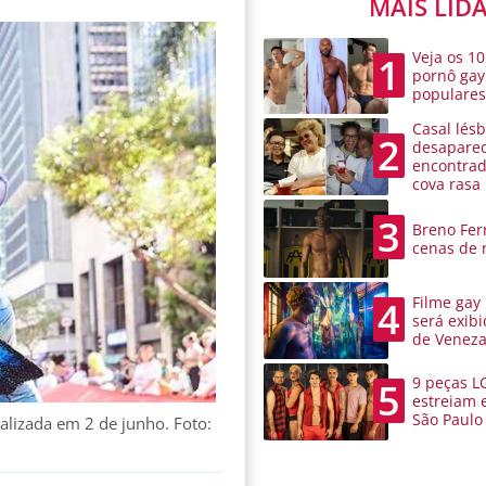
MAIS LID
Veja os 10
1
pornô gay
populare
Casal lésb
2
desaparec
encontra
cova rasa
3
Breno Ferr
cenas de 
Filme gay
4
será exibi
de Venez
9 peças L
5
estreiam 
São Paulo
alizada em 2 de junho. Foto: