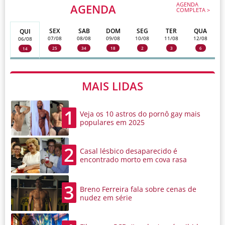
AGENDA
AGENDA
COMPLETA >
SEX
SAB
DOM
SEG
TER
QUA
QUI
07/08
08/08
09/08
10/08
11/08
12/08
06/08
25
34
18
2
3
6
14
MAIS LIDAS
1
Veja os 10 astros do pornô gay mais
populares em 2025
2
Casal lésbico desaparecido é
encontrado morto em cova rasa
3
Breno Ferreira fala sobre cenas de
nudez em série