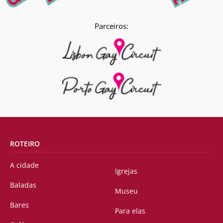
Parceiros:
ROTEIRO
A cidade
Igrejas
Baladas
Museu
Bares
Para elas