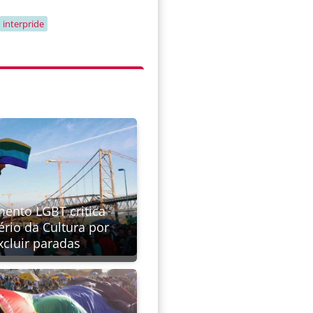
interpride
ento LGBT critica
ério da Cultura por
xcluir paradas