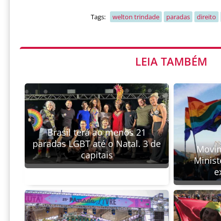
Tags:
welton trindade
paradas
direito
LEIA TAMBÉM
Brasil terá ao menos 21
paradas LGBT até o Natal. 3 de
Movim
capitais
Minist
e