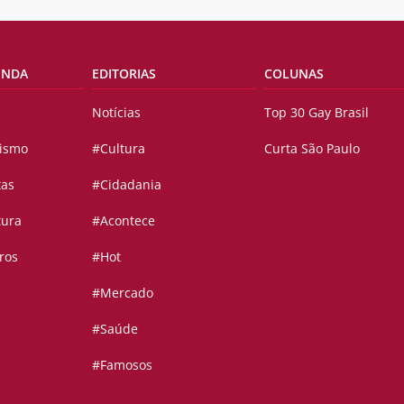
ENDA
EDITORIAS
COLUNAS
Notícias
Top 30 Gay Brasil
vismo
#Cultura
Curta São Paulo
tas
#Cidadania
tura
#Acontece
ros
#Hot
#Mercado
#Saúde
#Famosos