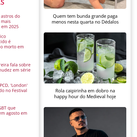
AS
Quem tem bunda grande paga
 astros do
 mais
menos nesta quarta no Dédalos
s em 2025
ico
ido é
do morto em
eira fala sobre
nudez em série
 PCD, 'London'
Rola caipirinha em dobro na
do no Festival
a
happy hour do Medieval hoje
GBT que
em agosto em