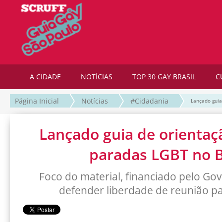
A CIDADE
NOTÍCIAS
TOP 30 GAY BRASIL
C
Página Inicial
Notícias
#Cidadania
Lançado guia
Lançado guia de orientaçã
paradas LGBT no B
Foco do material, financiado pelo Gov
defender liberdade de reunião pac