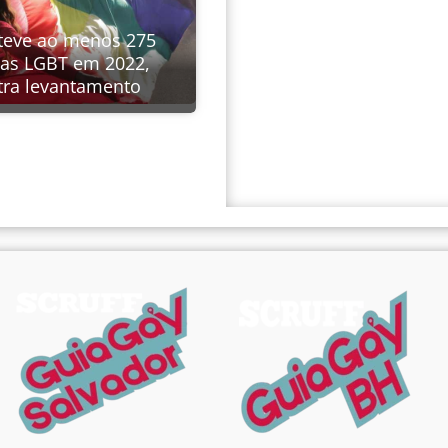
 teve ao menos 275
as LGBT em 2022,
ra levantamento