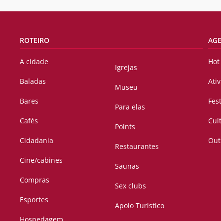
ROTEIRO
AG
A cidade
Hot
Igrejas
Baladas
Ati
Museu
Bares
Fes
Para elas
Cafés
Cul
Points
Cidadania
Out
Restaurantes
Cine/cabines
Saunas
Compras
Sex clubs
Esportes
Apoio Turístico
Hospedagem