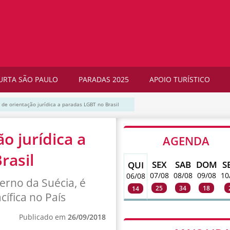
URTA SÃO PAULO
PARADAS 2025
APOIO TURÍSTICO
 de orientação jurídica a paradas LGBT no Brasil
o jurídica a
AGENDA
rasil
SEX
SAB
DOM
S
QUI
07/08
08/08
09/08
10
06/08
erno da Suécia, é
25
34
18
14
ífica no País
Publicado em
26/09/2018