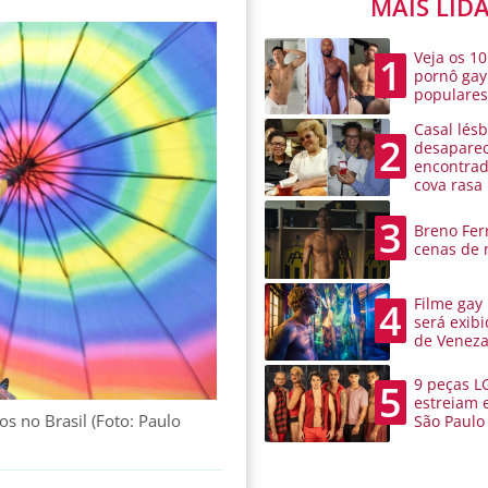
MAIS LID
Veja os 10
1
pornô gay
populare
Casal lésb
2
desaparec
encontra
cova rasa
3
Breno Ferr
cenas de 
Filme gay
4
será exibi
de Venez
9 peças L
5
estreiam 
s no Brasil (Foto: Paulo
São Paulo