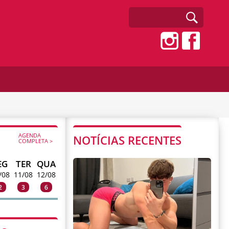
AGENDA
NOTÍCIAS RECENTES
COMPLETA >
EG
TER
QUA
/08
11/08
12/08
2
3
6