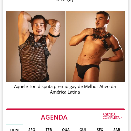
Aquele Ton disputa prêmio gay de Melhor Ativo da
América Latina
AGENDA
AGENDA
COMPLETA >
SEG
TER
QUA
QUI
SEX
SAB
DOM