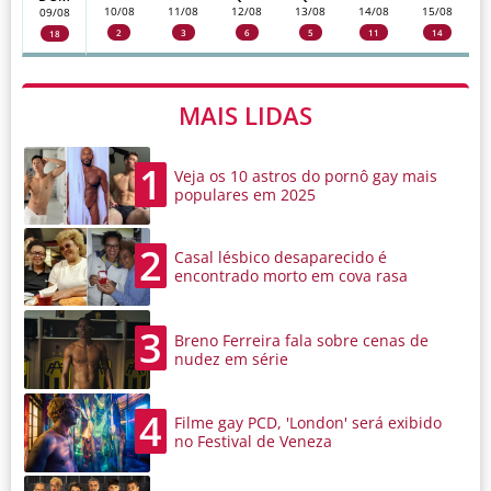
10/08
11/08
12/08
13/08
14/08
15/08
09/08
2
3
6
5
11
14
18
MAIS LIDAS
1
Veja os 10 astros do pornô gay mais
populares em 2025
2
Casal lésbico desaparecido é
encontrado morto em cova rasa
3
Breno Ferreira fala sobre cenas de
nudez em série
4
Filme gay PCD, 'London' será exibido
no Festival de Veneza