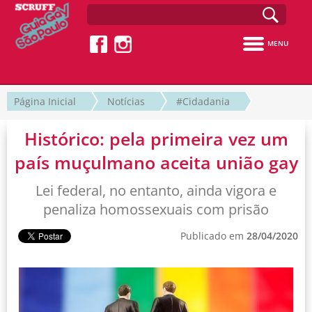
MENU
Página Inicial
Notícias
#Cidadania
Histórico: pela primeira vez um
país muçulmano aceita união gay
Lei federal, no entanto, ainda vigora e
penaliza homossexuais com prisão
Publicado em
28/04/2020