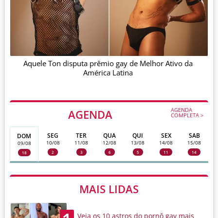
Aquele Ton disputa prêmio gay de Melhor Ativo da
América Latina
AGENDA
AGENDA
COMPLETA >
SEG
TER
QUA
QUI
SEX
SAB
DOM
10/08
11/08
12/08
13/08
14/08
15/08
09/08
2
3
6
5
11
14
18
MAIS LIDAS
Veja os 10 astros do pornô gay mais