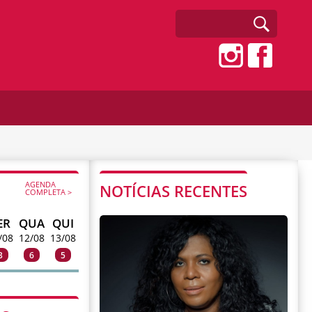
AGENDA
NOTÍCIAS RECENTES
COMPLETA >
ER
QUA
QUI
/08
12/08
13/08
3
6
5