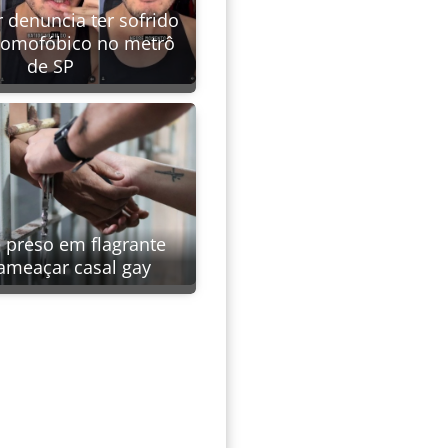
 denuncia ter sofrido
homofóbico no metrô
de SP
é preso em flagrante
ameaçar casal gay