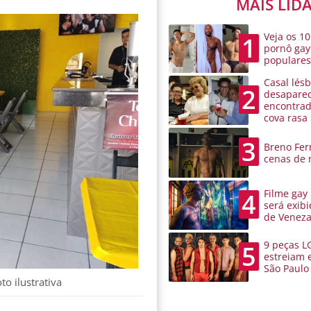
MAIS LID
Veja os 10
1
pornô gay
populare
Casal lésb
2
desaparec
encontra
cova rasa
3
Breno Ferr
cenas de 
Filme gay
4
será exibi
de Venez
9 peças L
5
estreiam 
São Paulo
o ilustrativa