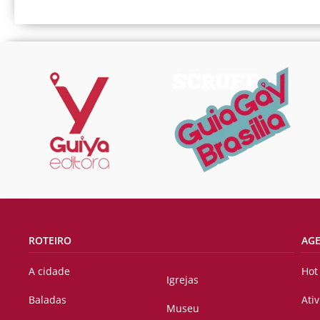
ROTEIRO
AG
A cidade
Hot
Igrejas
Baladas
Ati
Museu