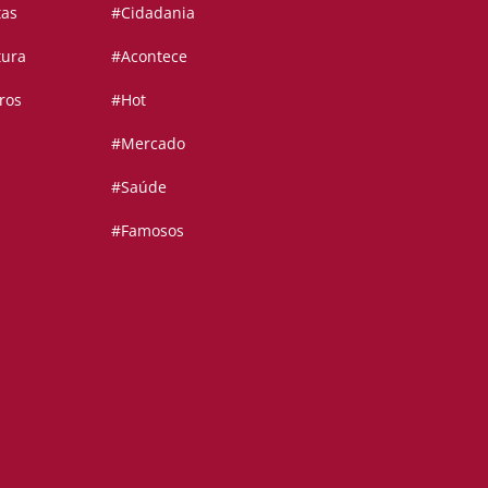
tas
#Cidadania
tura
#Acontece
ros
#Hot
#Mercado
#Saúde
#Famosos