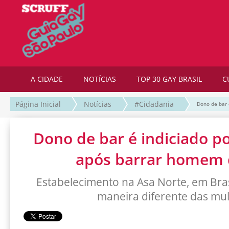
A CIDADE
NOTÍCIAS
TOP 30 GAY BRASIL
C
Página Inicial
Notícias
#Cidadania
Dono de bar 
Dono de bar é indiciado p
após barrar homem 
Estabelecimento na Asa Norte, em Brasí
maneira diferente das mu