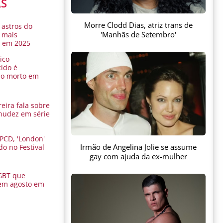
AS
Morre Clodd Dias, atriz trans de
 astros do
'Manhãs de Setembro'
 mais
s em 2025
ico
ido é
do morto em
eira fala sobre
nudez em série
 PCD, 'London'
Irmão de Angelina Jolie se assume
do no Festival
a
gay com ajuda da ex-mulher
GBT que
em agosto em