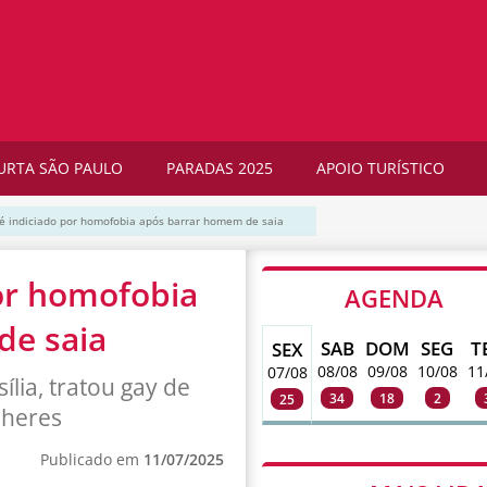
URTA SÃO PAULO
PARADAS 2025
APOIO TURÍSTICO
é indiciado por homofobia após barrar homem de saia
or homofobia
AGENDA
de saia
SAB
DOM
SEG
T
SEX
08/08
09/08
10/08
11
07/08
lia, tratou gay de
34
18
2
25
lheres
Publicado em
11/07/2025