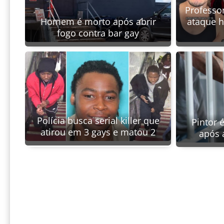
Professor
Homem é morto após abrir
ataque 
fogo contra bar gay
Polícia busca serial killer que
Pintor 
atirou em 3 gays e matou 2
após 