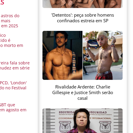
AS
'Detentos': peça sobre homens
 astros do
confinados estreia em SP
 mais
s em 2025
ico
ido é
do morto em
eira fala sobre
nudez em série
 PCD, 'London'
Rivalidade Ardente: Charlie
do no Festival
Gillespie e Justice Smith serão
a
casal
GBT que
em agosto em