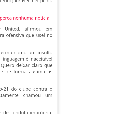
ebol Jack Fletcher pediu
 perca nenhuma notícia
er United, afirmou em
a ofensiva que usei no
o termo como um insulto
linguagem é inaceitável
 Quero deixar claro que
ete de forma alguma as
b-21 do clube contra o
ostamente chamou um
r de conduta imprópria,