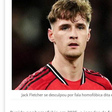
Jack Fletcher se desculpou por fala homofóbica di