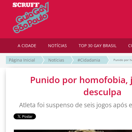
A CIDADE
NOTÍCIAS
TOP 30 GAY BRASIL
C
Página Inicial
Notícias
#Cidadania
Punido por h
Punido por homofobia, 
desculpa
Atleta foi suspenso de seis jogos após