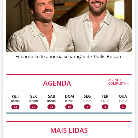
Eduardo Leite anuncia separação de Thalis Bolzan
AGENDA
AGENDA
COMPLETA >
SEX
SAB
DOM
SEG
TER
QUA
QUI
07/08
08/08
09/08
10/08
11/08
12/08
06/08
25
34
18
2
3
6
14
MAIS LIDAS