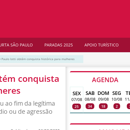
URTA SÃO PAULO
PARADAS 2025
APOIO TURÍSTICO
 Paulo Iotti obtém conquista histórica para mulheres
btém conquista
AGENDA
heres
SAB
DOM
SEG
T
SEX
08/08
09/08
10/08
11
07/08
u ao fim da legítima
34
18
2
25
dio ou de agressão