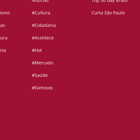
Notícias
Top 30 Gay Brasil
vismo
#Cultura
Curta São Paulo
tas
#Cidadania
tura
#Acontece
ros
#Hot
#Mercado
#Saúde
#Famosos