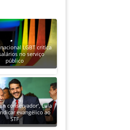
nacional LGBT critica
alários no serviço
público
in conservador', Lula
indicar evangélico ao
STF