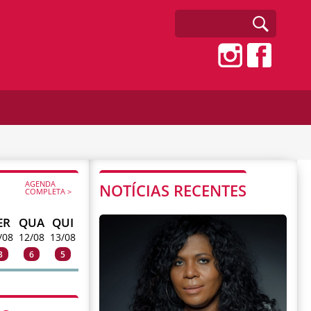
AGENDA
NOTÍCIAS RECENTES
COMPLETA >
ER
QUA
QUI
/08
12/08
13/08
3
6
5