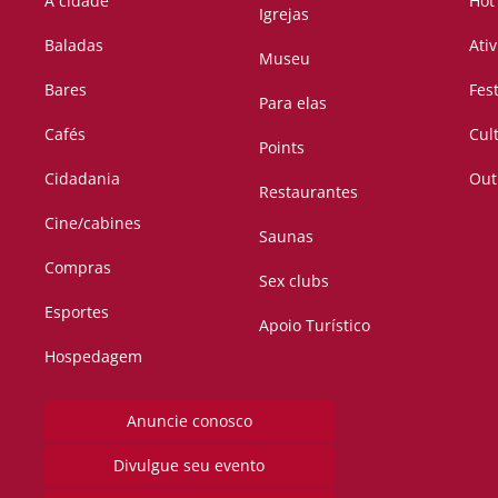
A cidade
Hot
Igrejas
Baladas
Ati
Museu
Bares
Fes
Para elas
Cafés
Cul
Points
Cidadania
Out
Restaurantes
Cine/cabines
Saunas
Compras
Sex clubs
Esportes
Apoio Turístico
Hospedagem
Anuncie conosco
Divulgue seu evento