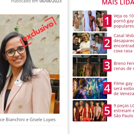
MAIS LID
Publicado em
06/08/2023
Veja os 10
1
pornô gay
populare
Casal lésb
2
desaparec
encontra
cova rasa
3
Breno Ferr
cenas de 
Filme gay
4
será exibi
de Venez
9 peças L
5
estreiam 
São Paulo
e Bianchini e Gisele Lopes