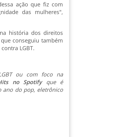
dessa ação que fiz com
nidade das mulheres",
a história dos direitos
o que conseguiu também
s contra LGBT.
s LGBT ou com foco na
Hits no Spotify
que é
 ano do pop, eletrônico