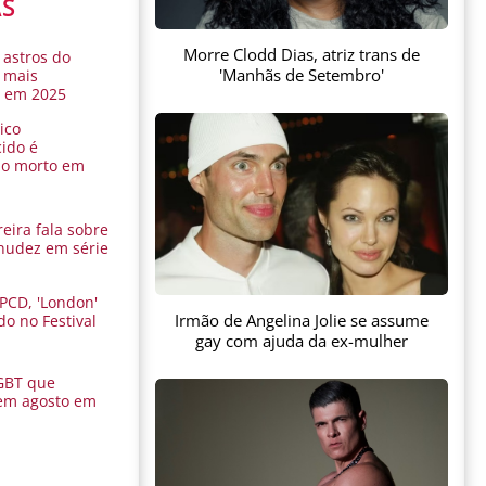
AS
Morre Clodd Dias, atriz trans de
 astros do
'Manhãs de Setembro'
 mais
s em 2025
ico
ido é
do morto em
eira fala sobre
nudez em série
 PCD, 'London'
Irmão de Angelina Jolie se assume
do no Festival
a
gay com ajuda da ex-mulher
GBT que
em agosto em