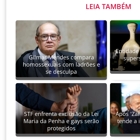
LEIA TAMBÉM
Entidade 
Gilmar Mendes compara
supers
homossexuais com ladrões e
se desculpa
STF enfrenta exclusão da Lei
Após 'Zan
Maria da Penha e gays serão
tende a 
protegidos