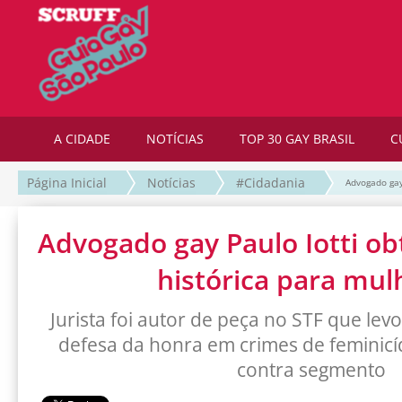
A CIDADE
NOTÍCIAS
TOP 30 GAY BRASIL
C
Página Inicial
Notícias
#Cidadania
Advogado gay
Advogado gay Paulo Iotti o
histórica para mul
Jurista foi autor de peça no STF que levo
defesa da honra em crimes de feminicí
contra segmento