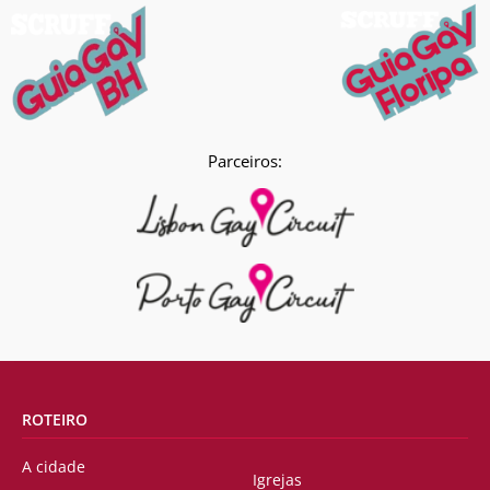
Parceiros:
ROTEIRO
A cidade
Igrejas