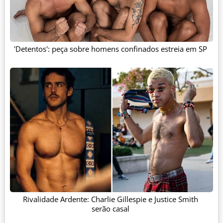
'Detentos': peça sobre homens confinados estreia em SP
Rivalidade Ardente: Charlie Gillespie e Justice Smith
serão casal