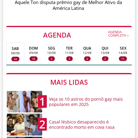
Aquele Ton disputa prêmio gay de Melhor Ativo da
América Latina
AGENDA
AGENDA
COMPLETA >
DOM
SEG
TER
QUA
QUI
SEX
SAB
09/08
10/08
11/08
12/08
13/08
14/08
08/08
18
2
3
6
5
11
34
MAIS LIDAS
1
Veja os 10 astros do pornô gay mais
populares em 2025
2
Casal lésbico desaparecido é
encontrado morto em cova rasa