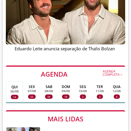
Eduardo Leite anuncia separação de Thalis Bolzan
AGENDA
AGENDA
COMPLETA >
SEX
SAB
DOM
SEG
TER
QUA
QUI
07/08
08/08
09/08
10/08
11/08
12/08
06/08
25
34
18
2
3
6
14
MAIS LIDAS