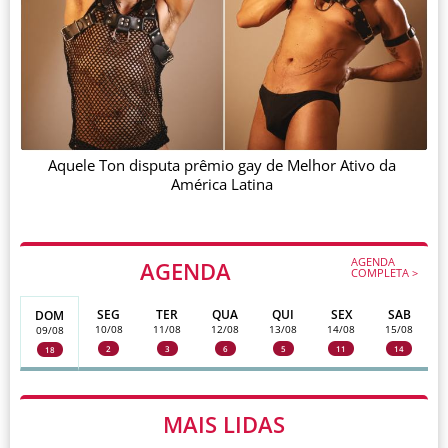
Aquele Ton disputa prêmio gay de Melhor Ativo da
América Latina
AGENDA
AGENDA
COMPLETA >
SEG
TER
QUA
QUI
SEX
SAB
DOM
10/08
11/08
12/08
13/08
14/08
15/08
09/08
2
3
6
5
11
14
18
MAIS LIDAS