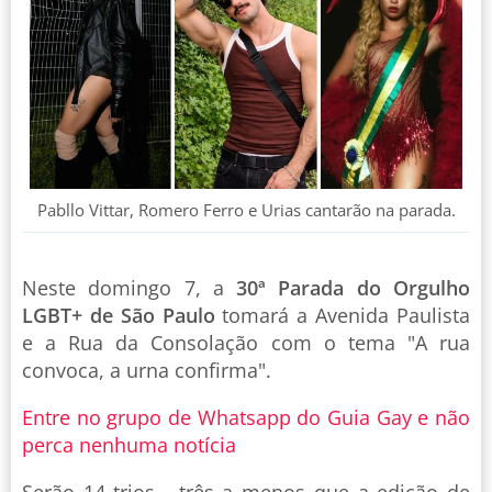
Pabllo Vittar, Romero Ferro e Urias cantarão na parada.
Neste domingo 7, a
30ª Parada do Orgulho
LGBT+ de São Paulo
tomará a Avenida Paulista
e a Rua da Consolação com o tema "A rua
convoca, a urna confirma".
Entre no grupo de Whatsapp do Guia Gay e não
perca nenhuma notícia
Serão 14 trios - três a menos que a edição de