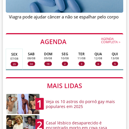
Viagra pode ajudar câncer a não se espalhar pelo corpo
AGENDA
AGENDA
COMPLETA >
SAB
DOM
SEG
TER
QUA
QUI
SEX
08/08
09/08
10/08
11/08
12/08
13/08
07/08
34
18
2
3
6
5
25
MAIS LIDAS
1
Veja os 10 astros do pornô gay mais
populares em 2025
2
Casal lésbico desaparecido é
encontrado morto em cova rasa