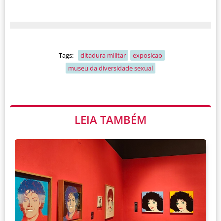
Tags:
ditadura militar
exposicao
museu da diversidade sexual
LEIA TAMBÉM