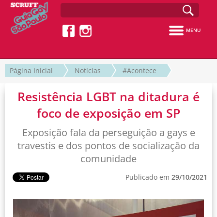
MENU
Página Inicial
Notícias
#Acontece
Resistência LGBT na ditadura é
foco de exposição em SP
Exposição fala da perseguição a gays e
travestis e dos pontos de socialização da
comunidade
Publicado em
29/10/2021