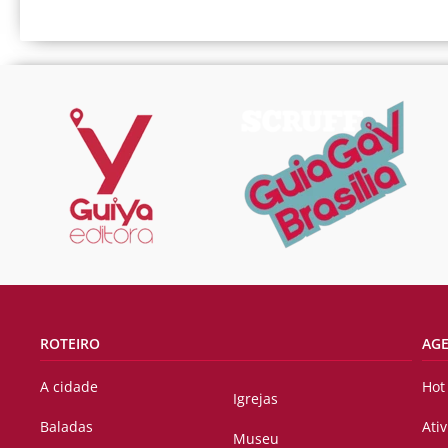
ROTEIRO
AG
A cidade
Hot
Igrejas
Baladas
Ati
Museu