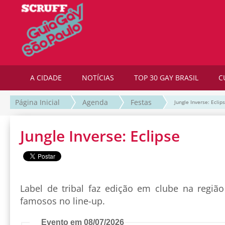
A CIDADE
NOTÍCIAS
TOP 30 GAY BRASIL
C
Página Inicial
Agenda
Festas
Jungle Inverse: Eclip
Jungle Inverse: Eclipse
Label de tribal faz edição em clube na região
famosos no line-up.
Evento em 08/07/2026