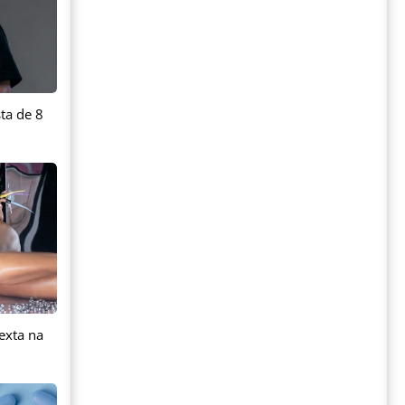
ta de 8
exta na