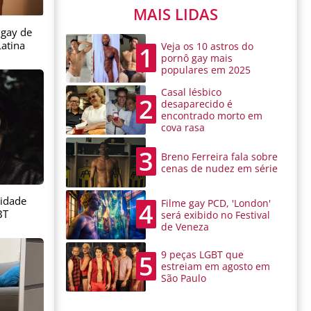
MAIS LIDAS
 gay de
atina
Veja os 10 astros do
1
pornô gay mais
populares em 2025
Casal lésbico
2
desaparecido é
encontrado morto em
cova rasa
3
Breno Ferreira fala sobre
cenas de nudez em série
sidade
Filme gay PCD, 'London'
4
BT
será exibido no Festival
de Veneza
9 peças LGBT que
5
estreiam em agosto em
São Paulo