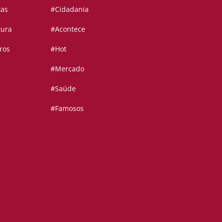
tas
#Cidadania
tura
#Acontece
ros
#Hot
#Mercado
#Saúde
#Famosos