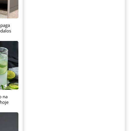
 paga
dalos
o na
hoje