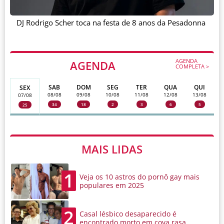
DJ Rodrigo Scher toca na festa de 8 anos da Pesadonna
AGENDA
AGENDA
COMPLETA >
SAB
DOM
SEG
TER
QUA
QUI
SEX
08/08
09/08
10/08
11/08
12/08
13/08
07/08
34
18
2
3
6
5
25
MAIS LIDAS
1
Veja os 10 astros do pornô gay mais
populares em 2025
2
Casal lésbico desaparecido é
encontrado morto em cova rasa