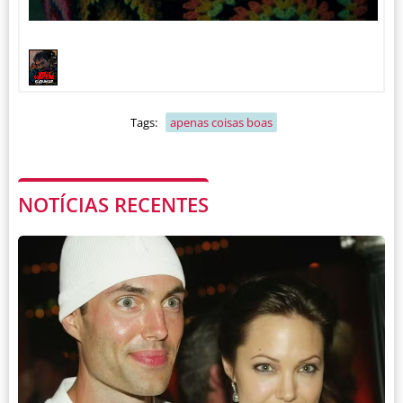
1
1
/
Tags:
apenas coisas boas
NOTÍCIAS RECENTES