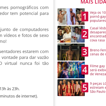
MAIS LID
ilmes pornográficos com
Veja os 10
edor tem potencial para
1
pornô gay
populare
Casal lésb
njunto de computadores
2
desaparec
m vídeos e fotos de sexo
encontra
cova rasa
mo!
3
Breno Ferr
quentadores estarem com
cenas de 
 vontade para dar vazão
 virtual nunca foi tão
Filme gay
4
será exibi
de Venez
9 peças L
5
estreiam 
13h às 23h.
São Paulo
minutos de internet).