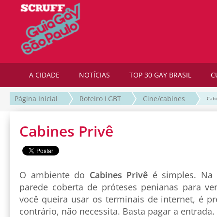
A CIDADE
NOTÍCIAS
TOP 30 GAY BRASIL
C
Página Inicial
Roteiro LGBT
Cine/cabines
Cabi
Cabines Privê
O ambiente do
Cabines Privê
é simples. Na 
parede coberta de próteses penianas para ven
você queira usar os terminais de internet, é p
contrário, não necessita. Basta pagar a entrada.