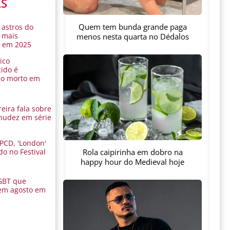
AS
Quem tem bunda grande paga
 astros do
 mais
menos nesta quarta no Dédalos
s em 2025
ico
ido é
do morto em
eira fala sobre
nudez em série
 PCD, 'London'
Rola caipirinha em dobro na
do no Festival
a
happy hour do Medieval hoje
GBT que
em agosto em