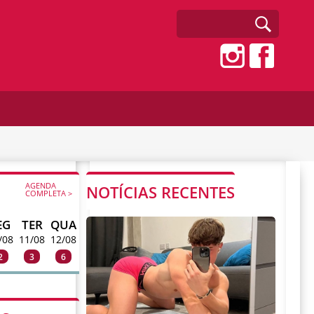
AGENDA
NOTÍCIAS RECENTES
COMPLETA >
EG
TER
QUA
/08
11/08
12/08
2
3
6