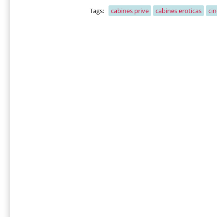
Tags:
cabines prive
cabines eroticas
ci