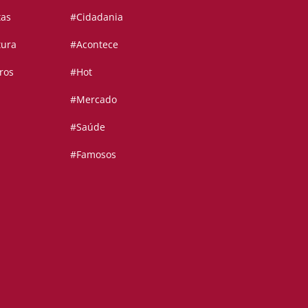
tas
#Cidadania
tura
#Acontece
ros
#Hot
#Mercado
#Saúde
#Famosos