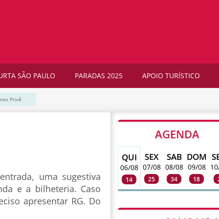
URTA SÃO PAULO
PARADAS 2025
APOIO TURÍSTICO
nes Privê
AGENDA
SEX
SAB
DOM
S
QUI
07/08
08/08
09/08
10
06/08
entrada, uma sugestiva
25
34
18
14
da e a bilheteria. Caso
reciso apresentar RG. Do