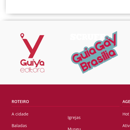
ROTEIRO
AG
A cidade
Hot
Igrejas
Baladas
Ati
Museu