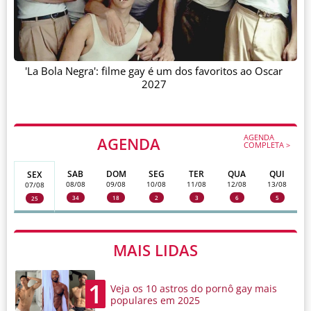
'La Bola Negra': filme gay é um dos favoritos ao Oscar
2027
AGENDA
AGENDA
COMPLETA >
SAB
DOM
SEG
TER
QUA
QUI
SEX
08/08
09/08
10/08
11/08
12/08
13/08
07/08
34
18
2
3
6
5
25
MAIS LIDAS
1
Veja os 10 astros do pornô gay mais
populares em 2025