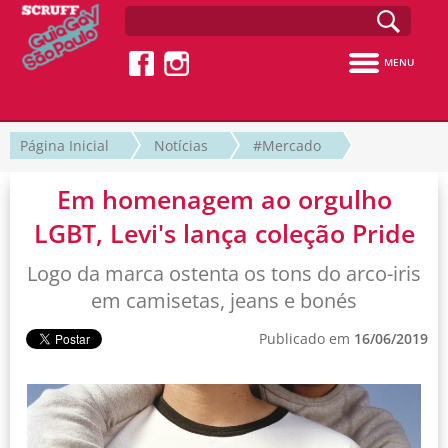
MENU
Página Inicial
Notícias
#Mercado
Em homenagem ao orgulho
LGBT, Levi's lança coleção Pride
Logo da marca ostenta os tons do arco-iris
em camisetas, jeans e bonés
Publicado em
16/06/2019