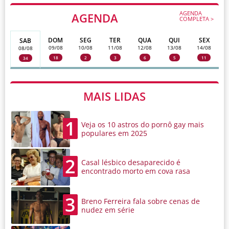
AGENDA
AGENDA
COMPLETA >
DOM
SEG
TER
QUA
QUI
SEX
SAB
09/08
10/08
11/08
12/08
13/08
14/08
08/08
18
2
3
6
5
11
34
MAIS LIDAS
1
Veja os 10 astros do pornô gay mais
populares em 2025
2
Casal lésbico desaparecido é
encontrado morto em cova rasa
3
Breno Ferreira fala sobre cenas de
nudez em série