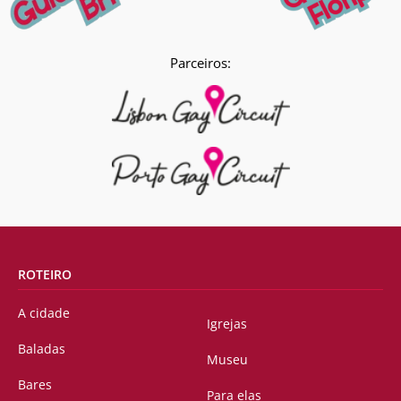
Parceiros:
ROTEIRO
A cidade
Igrejas
Baladas
Museu
Bares
Para elas