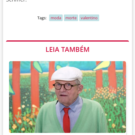
Tags:
moda
morte
valentino
LEIA TAMBÉM