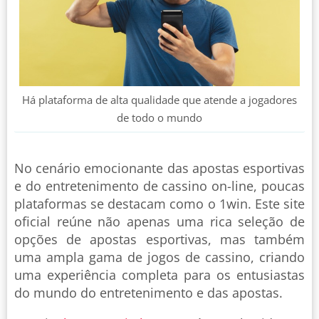
Há plataforma de alta qualidade que atende a jogadores
de todo o mundo
No cenário emocionante das apostas esportivas
e do entretenimento de cassino on-line, poucas
plataformas se destacam como o 1win. Este site
oficial reúne não apenas uma rica seleção de
opções de apostas esportivas, mas também
uma ampla gama de jogos de cassino, criando
uma experiência completa para os entusiastas
do mundo do entretenimento e das apostas.