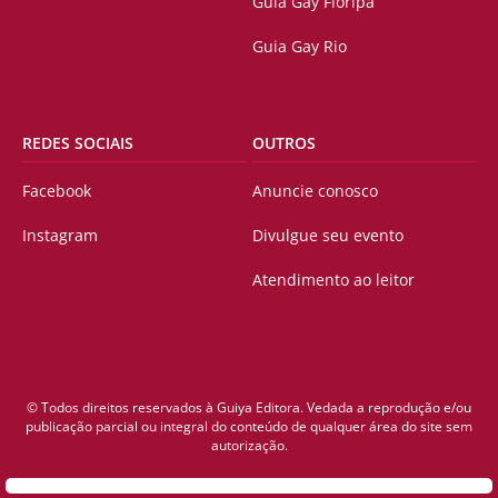
Guia Gay Floripa
Guia Gay Rio
REDES SOCIAIS
OUTROS
Facebook
Anuncie conosco
Instagram
Divulgue seu evento
Atendimento ao leitor
© Todos direitos reservados à Guiya Editora. Vedada a reprodução e/ou
publicação parcial ou integral do conteúdo de qualquer área do site sem
autorização.