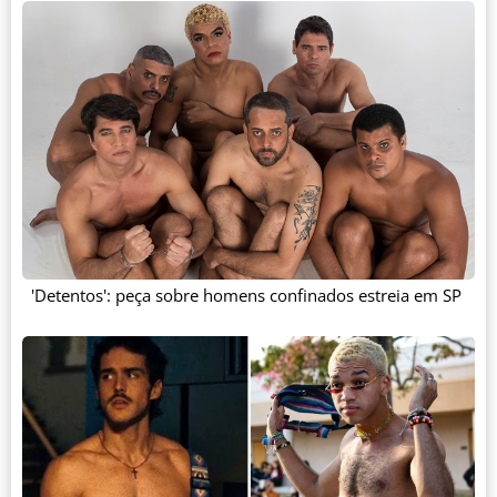
'Detentos': peça sobre homens confinados estreia em SP