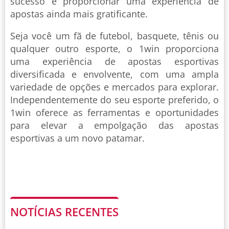
sucesso e proporcionar uma experiência de
apostas ainda mais gratificante.
Seja você um fã de futebol, basquete, tênis ou
qualquer outro esporte, o 1win proporciona
uma experiência de apostas esportivas
diversificada e envolvente, com uma ampla
variedade de opções e mercados para explorar.
Independentemente do seu esporte preferido, o
1win oferece as ferramentas e oportunidades
para elevar a empolgação das apostas
esportivas a um novo patamar.
NOTÍCIAS RECENTES