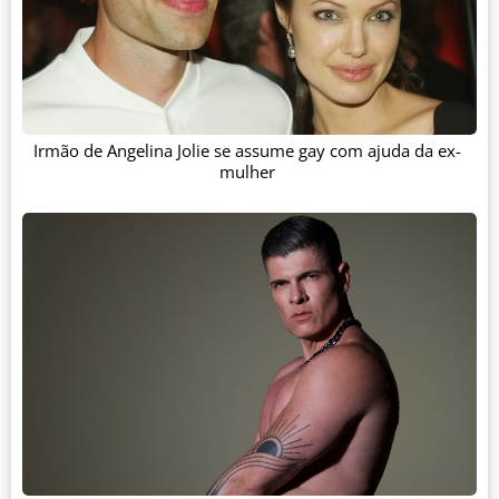
Irmão de Angelina Jolie se assume gay com ajuda da ex-
mulher