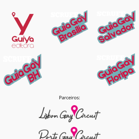
Parceiros: