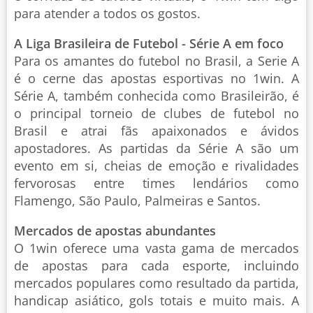
para atender a todos os gostos.
A Liga Brasileira de Futebol - Série A em foco
Para os amantes do futebol no Brasil, a Serie A
é o cerne das apostas esportivas no 1win. A
Série A, também conhecida como Brasileirão, é
o principal torneio de clubes de futebol no
Brasil e atrai fãs apaixonados e ávidos
apostadores. As partidas da Série A são um
evento em si, cheias de emoção e rivalidades
fervorosas entre times lendários como
Flamengo, São Paulo, Palmeiras e Santos.
Mercados de apostas abundantes
O 1win oferece uma vasta gama de mercados
de apostas para cada esporte, incluindo
mercados populares como resultado da partida,
handicap asiático, gols totais e muito mais. A