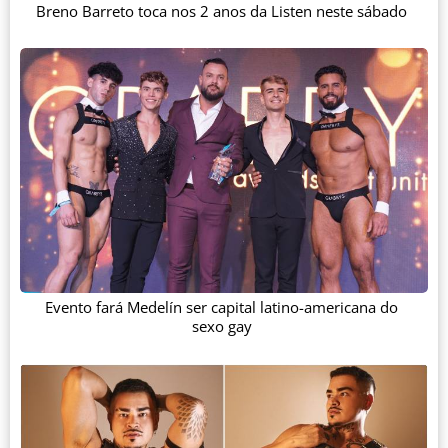
Breno Barreto toca nos 2 anos da Listen neste sábado
Evento fará Medelín ser capital latino-americana do
sexo gay