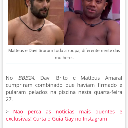
Matteus e Davi tiraram toda a roupa, diferentemente das
mulheres
No
BBB24
, Davi Brito e Matteus Amaral
cumpriram combinado que haviam firmado e
pularam pelados na piscina nesta quarta-feira
27.
>
Não perca as notícias mais quentes e
exclusivas! Curta o Guia Gay no Instagram