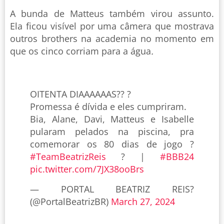
A bunda de Matteus também virou assunto.
Ela ficou visível por uma câmera que mostrava
outros brothers na academia no momento em
que os cinco corriam para a água
.
OITENTA DIAAAAAAS?? ?
Promessa é dívida e eles cumpriram.
Bia, Alane, Davi, Matteus e Isabelle
pularam pelados na piscina, pra
comemorar os 80 dias de jogo ?
#TeamBeatrizReis
? |
#BBB24
pic.twitter.com/7JX38ooBrs
— PORTAL BEATRIZ REIS?
(@PortalBeatrizBR)
March 27, 2024