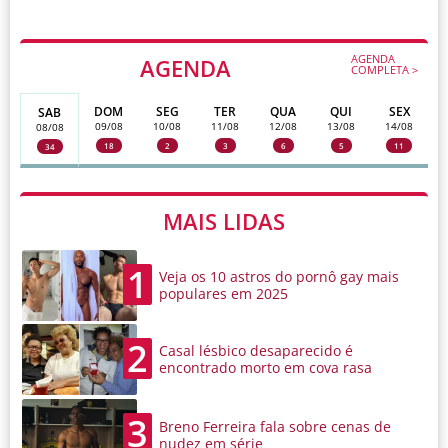
AGENDA
AGENDA
COMPLETA >
DOM
SEG
TER
QUA
QUI
SEX
SAB
09/08
10/08
11/08
12/08
13/08
14/08
08/08
18
2
3
6
5
11
34
MAIS LIDAS
1
Veja os 10 astros do pornô gay mais
populares em 2025
2
Casal lésbico desaparecido é
encontrado morto em cova rasa
3
Breno Ferreira fala sobre cenas de
nudez em série