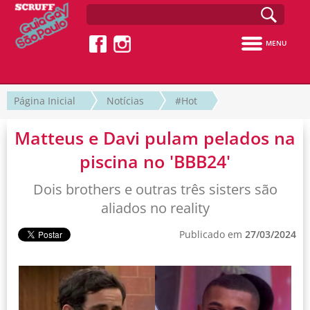
MENU
Página Inicial
Notícias
#Hot
Matteus e Davi pulam pelados na
piscina no 'BBB24'
Dois brothers e outras três sisters são
aliados no reality
Publicado em
27/03/2024