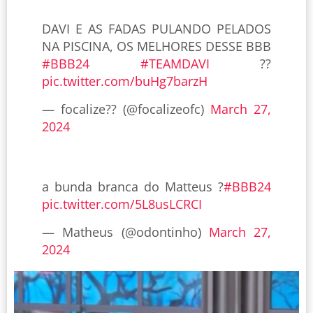
DAVI E AS FADAS PULANDO PELADOS
NA PISCINA, OS MELHORES DESSE BBB
#BBB24
#TEAMDAVI
??
pic.twitter.com/buHg7barzH
— focalize?? (@focalizeofc)
March 27,
2024
a bunda branca do Matteus ?
#BBB24
pic.twitter.com/5L8usLCRCI
— Matheus (@odontinho)
March 27,
2024