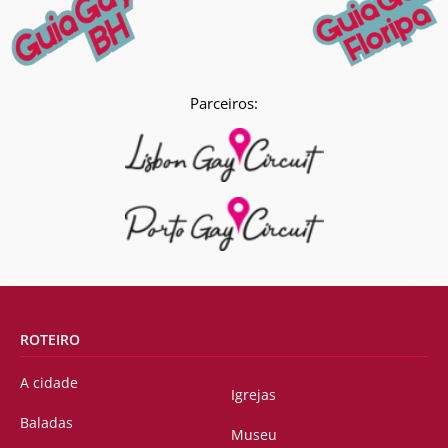
Parceiros:
ROTEIRO
A cidade
Igrejas
Baladas
Museu