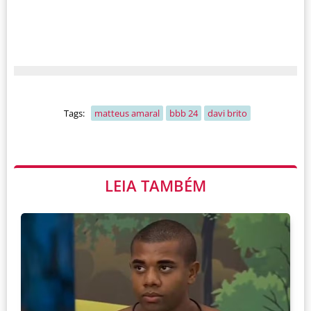
Tags:
matteus amaral
bbb 24
davi brito
LEIA TAMBÉM