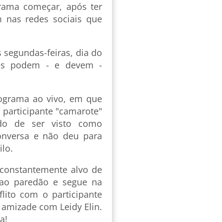
rama começar, após ter
 nas redes sociais que
 segundas-feiras, dia do
tes podem - e devem -
rograma ao vivo, em que
participante "camarote"
medo de ser visto como
onversa e não deu para
uilo.
 constantemente alvo de
 ao paredão e segue na
lito com o participante
 amizade com Leidy Elin.
ia!