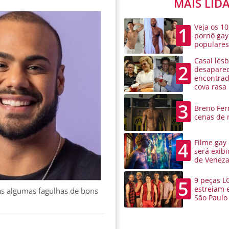
MAIS LID
Veja os 10
1
pornô gay
populare
Casal lésb
2
desaparec
encontra
cova rasa
3
Breno Ferr
cenas de 
Filme gay
4
será exibi
de Venez
9 peças L
5
estreiam 
as algumas fagulhas de bons
São Paulo