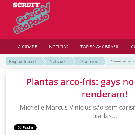
A CIDADE
NOTÍCIAS
TOP 30 GAY BRASIL
C
Página Inicial
Notícias
#Cultura
Plantas arco-íri
Plantas arco-íris: gays 
renderam!
Michel e Marcus Vinícius são sem carisma
piadas...