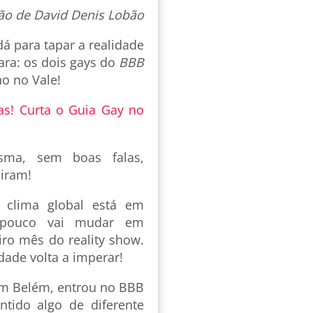
ão de David Denis Lobão
dá para tapar a realidade
ra: os dois gays do
BBB
no no Vale!
as! Curta o Guia Gay no
sma, sem boas falas,
piram!
 clima global está em
 pouco vai mudar em
ro mês do reality show.
dade volta a imperar!
em Belém, entrou no BBB
ntido algo de diferente