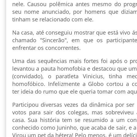
nele. Causou polêmica antes mesmo do prog
seu nome anunciado, por homens que diziam
tinham se relacionado com ele.
Na casa, até conseguiu mostrar que está vivo ás
chamado "Sincerão", em que os participan
enfrentar os concorrentes.
Uma das sequências mais fortes foi após o p
levantou a pauta homofobia e destacou que um 
(convidado), o paratleta Vinicius, tinha 
homofóbico. Infelizmente a Globo cortou a c
ter ideia do rumo que ele queria tomar com aq
Participou diversas vezes da dinâmica por ser
votos para sair dos colegas, mas sobreviveu
casa. Sua história tem se resumido a um conf
conhecido como Juninho, que acaba de sair, e a
Virou um pet da hétera! Pelo menos, é um delíc