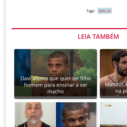
Tags:
bbb 24
LEIA TAMBÉM
Davi afirma que quer ter filho
Matteus 
homem para ensinar a ser
na p
macho