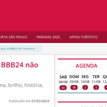
URTA SÃO PAULO
PARADAS 2025
APOIO TURÍSTICO
s: gays no BBB24 não renderam!
no BBB24 não
AGENDA
DOM
SEG
TER
Q
SAB
09/08
10/08
11/08
12
08/08
, brilho, história,
18
2
3
34
Publicado em
07/02/2024