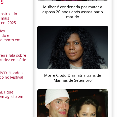
AS
Mulher é condenada por matar a
esposa 20 anos após assassinar o
 astros do
marido
 mais
s em 2025
ico
ido é
do morto em
eira fala sobre
nudez em série
 PCD, 'London'
Morre Clodd Dias, atriz trans de
do no Festival
'Manhãs de Setembro'
a
GBT que
em agosto em