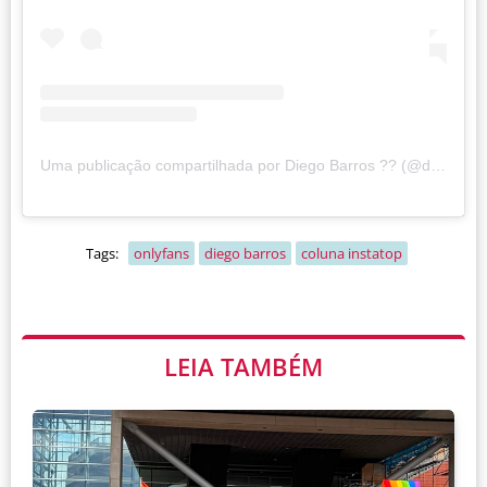
Uma publicação compartilhada por Diego Barros ?? (@diego_rodrigob)
Tags:
onlyfans
diego barros
coluna instatop
LEIA TAMBÉM