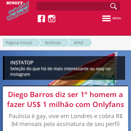
MENU
Página Inicial
Notícias
#Hot
INSTATOP
Seleção do que há de mais interessante ou sexy no
Instagram
Diego Barros diz ser 1º homem a
fazer US$ 1 milhão com Onlyfans
Paulista é gay, vive em Londres e cobra R$
84 mensais pela assinatura de seu perfil