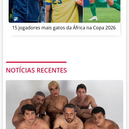
15 jogadores mais gatos da África na Copa 2026
NOTÍCIAS RECENTES