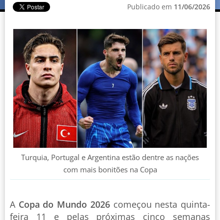
Publicado em
11/06/2026
Turquia, Portugal e Argentina estão dentre as nações
com mais bonitões na Copa
A
Copa do Mundo 2026
começou nesta quinta-
feira 11 e pelas próximas cinco semanas