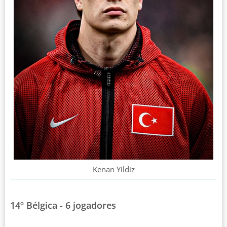
Kenan Yildiz
14º Bélgica - 6 jogadores