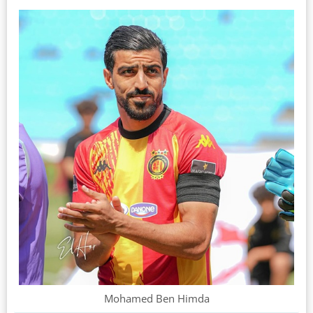
Mohamed Ben Himda