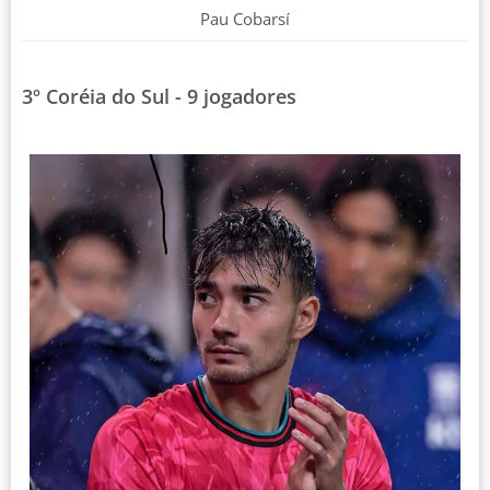
Pau Cobarsí
3º Coréia do Sul - 9 jogadores