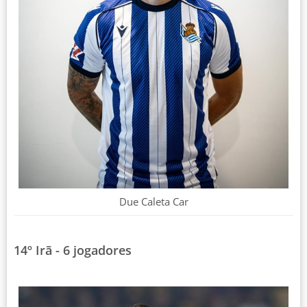
Due Caleta Car
14º Irã - 6 jogadores