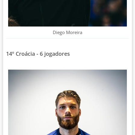
Diego Moreira
14º Croácia - 6 jogadores