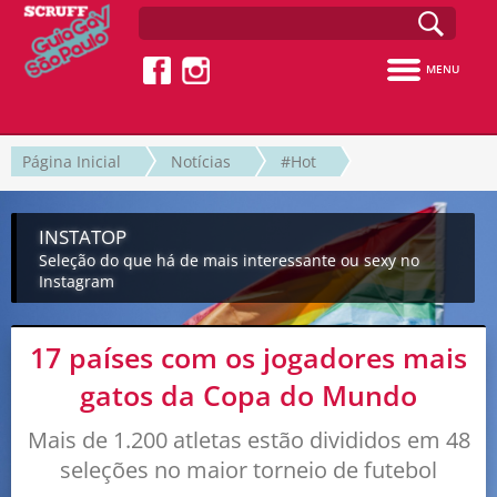
MENU
Página Inicial
Notícias
#Hot
INSTATOP
Seleção do que há de mais interessante ou sexy no
Instagram
17 países com os jogadores mais
gatos da Copa do Mundo
Mais de 1.200 atletas estão divididos em 48
seleções no maior torneio de futebol