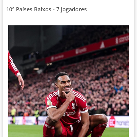
10º Países Baixos - 7 jogadores