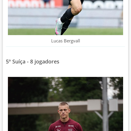
Lucas Bergvall
5º Suíça - 8 jogadores