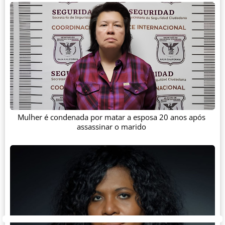
Mulher é condenada por matar a esposa 20 anos após
assassinar o marido