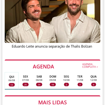
Eduardo Leite anuncia separação de Thalis Bolzan
AGENDA
AGENDA
COMPLETA >
SEX
SAB
DOM
SEG
TER
QUA
QUI
07/08
08/08
09/08
10/08
11/08
12/08
06/08
25
34
18
2
3
6
14
MAIS LIDAS