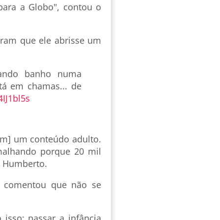
para a Globo", contou o
iram que ele abrisse um
ando banho numa
tá em chamas... de
4IJ1bl5s
am] um conteúdo adulto.
 malhando porque 20 mil
u Humberto.
to comentou que não se
isso: passar a infância