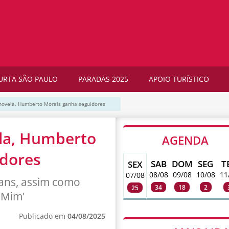
URTA SÃO PAULO
PARADAS 2025
APOIO TURÍSTICO
novela, Humberto Morais ganha seguidores
la, Humberto
AGENDA
idores
SAB
DOM
SEG
T
SEX
08/08
09/08
10/08
11
07/08
ans, assim como
34
18
2
25
 Mim'
Publicado em
04/08/2025