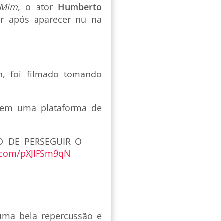
 Mim
, o ator
Humberto
r após aparecer nu na
n, foi filmado tomando
l em uma plataforma de
O DE PERSEGUIR O
r.com/pXJIFSm9qN
uma bela repercussão e