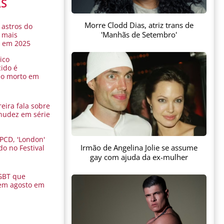
AS
Morre Clodd Dias, atriz trans de
 astros do
'Manhãs de Setembro'
 mais
s em 2025
ico
ido é
do morto em
eira fala sobre
nudez em série
 PCD, 'London'
Irmão de Angelina Jolie se assume
do no Festival
a
gay com ajuda da ex-mulher
GBT que
em agosto em