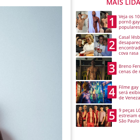
MAIS LID
Veja os 10
1
pornô gay
populare
Casal lésb
2
desaparec
encontra
cova rasa
3
Breno Ferr
cenas de 
Filme gay
4
será exibi
de Venez
9 peças L
5
estreiam 
São Paulo