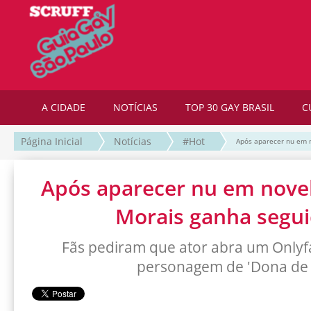
A CIDADE
NOTÍCIAS
TOP 30 GAY BRASIL
C
Página Inicial
Notícias
#Hot
Após aparecer nu em 
Após aparecer nu em nove
Morais ganha segu
Fãs pediram que ator abra um Onlyf
personagem de 'Dona de