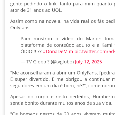
gente pedindo o link, tanto para mim quanto 
ator de 31 anos ao UOL.
Assim como na novela, na vida real os fãs ped
Onlyfans.
Pam mostrou o vídeo do Marlon tom
plataforma de conteúdo adulto e a Kami 
ÓDIO!!! ??
#DonaDeMim
pic.twitter.com/5d
— TV Globo ? (@tvglobo)
July 12, 2025
"Me aconselharam a abrir um OnlyFans, [pedir
É super divertido. E me obrigou a continuar
seguidores em um dia é bom, né?", comemoro
Apesar do corpo e rosto perfeitos, Humber
sentia bonito durante muitos anos de sua vida.
"Os homens negros de 30 anos viveram muito 