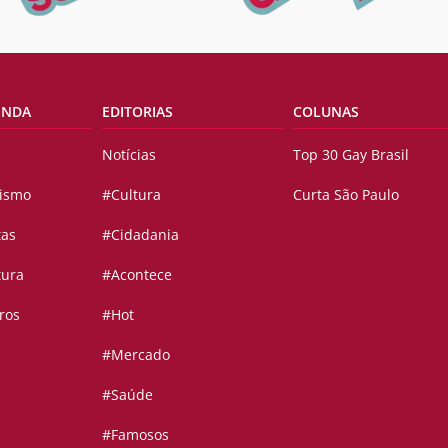
ENDA
EDITORIAS
COLUNAS
Notícias
Top 30 Gay Brasil
vismo
#Cultura
Curta São Paulo
tas
#Cidadania
tura
#Acontece
ros
#Hot
#Mercado
#Saúde
#Famosos