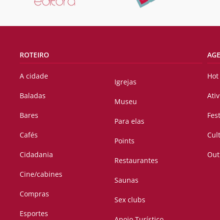
ROTEIRO
AG
A cidade
Hot
Igrejas
Baladas
Ati
Museu
Bares
Fes
Para elas
Cafés
Cul
Points
Cidadania
Out
Restaurantes
Cine/cabines
Saunas
Compras
Sex clubs
Esportes
Apoio Turístico