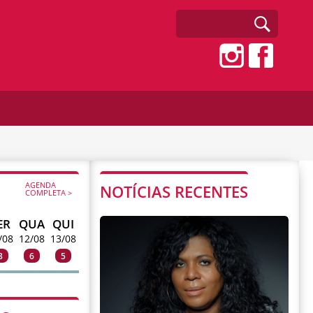
AGENDA
NOTÍCIAS RECENTES
COMPLETA >
ER
QUA
QUI
/08
12/08
13/08
3
6
5