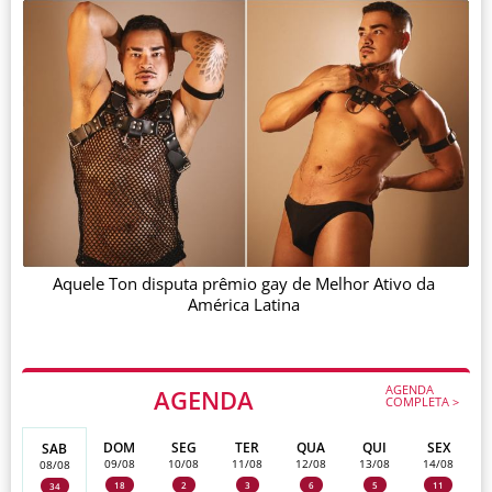
Aquele Ton disputa prêmio gay de Melhor Ativo da
América Latina
AGENDA
AGENDA
COMPLETA >
DOM
SEG
TER
QUA
QUI
SEX
SAB
09/08
10/08
11/08
12/08
13/08
14/08
08/08
18
2
3
6
5
11
34