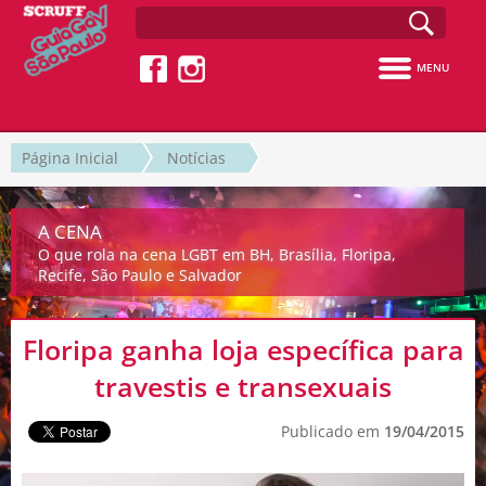
MENU
Página Inicial
Notícias
A CENA
O que rola na cena LGBT em BH, Brasília, Floripa,
Recife, São Paulo e Salvador
Floripa ganha loja específica para
travestis e transexuais
Publicado em
19/04/2015