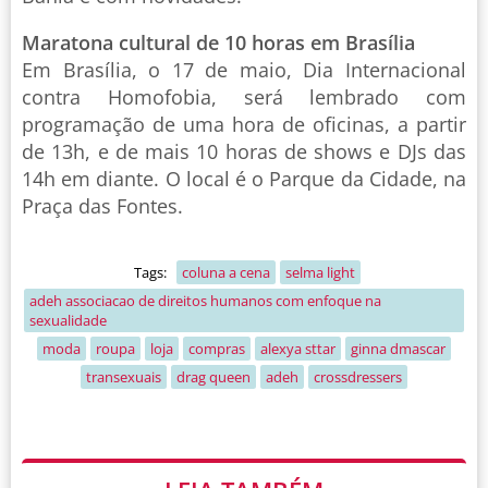
Maratona cultural de 10 horas em Brasília
Em Brasília, o 17 de maio, Dia Internacional
contra Homofobia, será lembrado com
programação de uma hora de oficinas, a partir
de 13h, e de mais 10 horas de shows e DJs das
14h em diante. O local é o Parque da Cidade, na
Praça das Fontes.
Tags:
coluna a cena
selma light
adeh associacao de direitos humanos com enfoque na
sexualidade
moda
roupa
loja
compras
alexya sttar
ginna dmascar
transexuais
drag queen
adeh
crossdressers