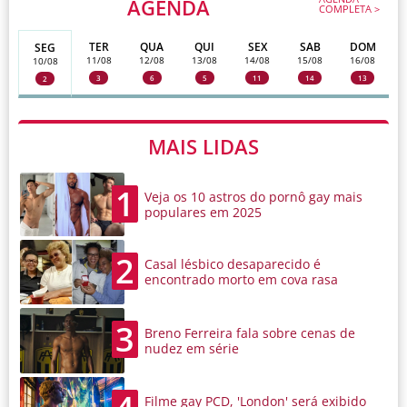
AGENDA
COMPLETA >
TER
QUA
QUI
SEX
SAB
DOM
SEG
11/08
12/08
13/08
14/08
15/08
16/08
10/08
3
6
5
11
14
13
2
MAIS LIDAS
1
Veja os 10 astros do pornô gay mais
populares em 2025
2
Casal lésbico desaparecido é
encontrado morto em cova rasa
3
Breno Ferreira fala sobre cenas de
nudez em série
Filme gay PCD, 'London' será exibido