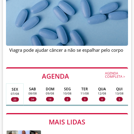
Viagra pode ajudar câncer a não se espalhar pelo corpo
AGENDA
AGENDA
COMPLETA >
SAB
DOM
SEG
TER
QUA
QUI
SEX
08/08
09/08
10/08
11/08
12/08
13/08
07/08
34
18
2
3
6
5
25
MAIS LIDAS