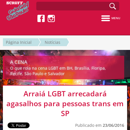
MENU
Página Inicial
Notícias
A CENA
O que rola na cena LGBT em BH, Brasília, Floripa,
Recife, São Paulo e Salvador
Arraiá LGBT arrecadará
agasalhos para pessoas trans em
SP
Publicado em
23/06/2016