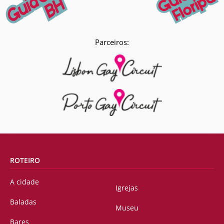
Parceiros:
ROTEIRO
A cidade
Igrejas
Baladas
Museu
Bares