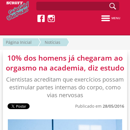
MENU
Página Inicial
Notícias
10% dos homens já chegaram ao
orgasmo na academia, diz estudo
Cientistas acreditam que exercícios possam
estimular partes internas do corpo, como
vias nervosas
Publicado em
28/05/2016