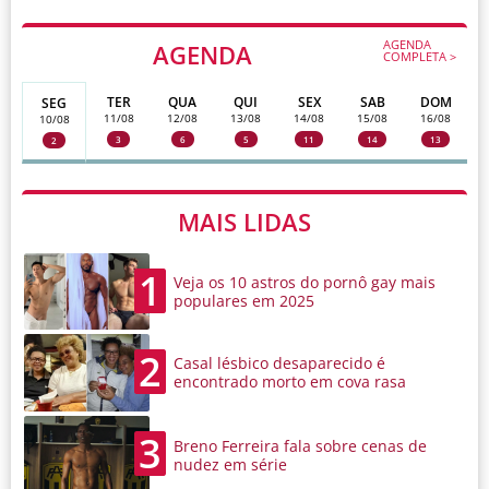
AGENDA
AGENDA
COMPLETA >
TER
QUA
QUI
SEX
SAB
DOM
SEG
11/08
12/08
13/08
14/08
15/08
16/08
10/08
3
6
5
11
14
13
2
MAIS LIDAS
1
Veja os 10 astros do pornô gay mais
populares em 2025
2
Casal lésbico desaparecido é
encontrado morto em cova rasa
3
Breno Ferreira fala sobre cenas de
nudez em série