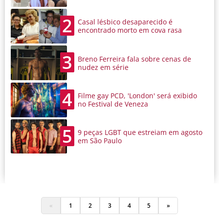
2
Casal lésbico desaparecido é
encontrado morto em cova rasa
3
Breno Ferreira fala sobre cenas de
nudez em série
4
Filme gay PCD, 'London' será exibido
no Festival de Veneza
5
9 peças LGBT que estreiam em agosto
em São Paulo
«
1
2
3
4
5
»