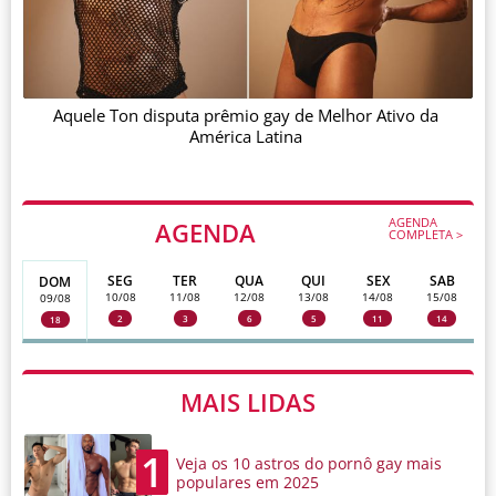
Aquele Ton disputa prêmio gay de Melhor Ativo da
América Latina
AGENDA
AGENDA
COMPLETA >
SEG
TER
QUA
QUI
SEX
SAB
DOM
10/08
11/08
12/08
13/08
14/08
15/08
09/08
2
3
6
5
11
14
18
MAIS LIDAS
1
Veja os 10 astros do pornô gay mais
populares em 2025