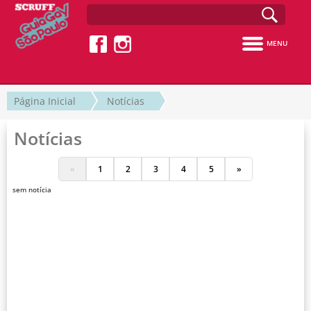
MENU
Página Inicial
Notícias
Notícias
«
1
2
3
4
5
»
sem notícia