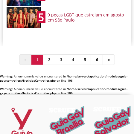
5
9 peças LGBT que estreiam em agosto
em São Paulo
«
1
2
3
4
5
6
»
Warning
: A non-numeric value encountered in
/home/serverc/application/modules/guia-
gay/controllers/NoticiasController.php
on line
106
Warning
: A non-numeric value encountered in
/home/serverc/application/modules/guia-
gay/controllers/NoticiasController.php
on line
106