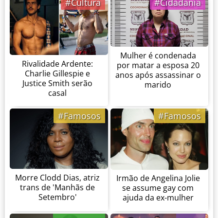
#Cultura
#Cidadania
Mulher é condenada
Rivalidade Ardente:
por matar a esposa 20
Charlie Gillespie e
anos após assassinar o
Justice Smith serão
marido
casal
#Famosos
#Famosos
Morre Clodd Dias, atriz
Irmão de Angelina Jolie
trans de 'Manhãs de
se assume gay com
Setembro'
ajuda da ex-mulher