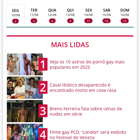
TER
QUA
QUI
SEX
SAB
DOM
SEG
11/08
12/08
13/08
14/08
15/08
16/08
10/08
3
6
5
11
14
13
2
MAIS LIDAS
1
Veja os 10 astros do pornô gay mais
populares em 2025
2
Casal lésbico desaparecido é
encontrado morto em cova rasa
3
Breno Ferreira fala sobre cenas de
nudez em série
4
Filme gay PCD, 'London' será exibido
no Festival de Veneza