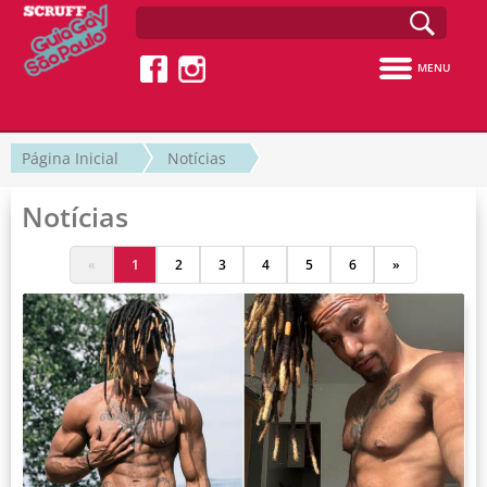
MENU
Página Inicial
Notícias
Notícias
«
1
2
3
4
5
6
»