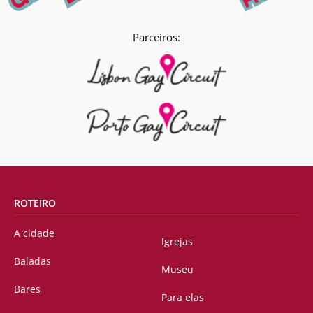
Parceiros:
ROTEIRO
A cidade
Igrejas
Baladas
Museu
Bares
Para elas