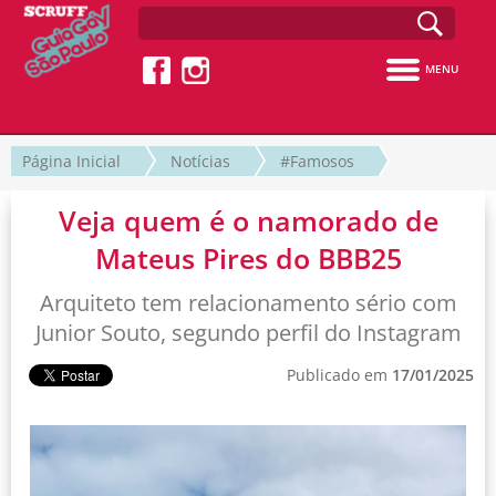
MENU
Página Inicial
Notícias
#Famosos
Veja quem é o namorado de
Mateus Pires do BBB25
Arquiteto tem relacionamento sério com
Junior Souto, segundo perfil do Instagram
Publicado em
17/01/2025