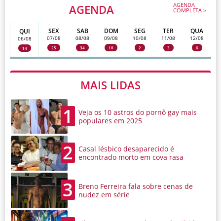
AGENDA
AGENDA
COMPLETA >
SEX
SAB
DOM
SEG
TER
QUA
QUI
07/08
08/08
09/08
10/08
11/08
12/08
06/08
25
34
18
2
3
6
14
MAIS LIDAS
1
Veja os 10 astros do pornô gay mais
populares em 2025
2
Casal lésbico desaparecido é
encontrado morto em cova rasa
3
Breno Ferreira fala sobre cenas de
nudez em série