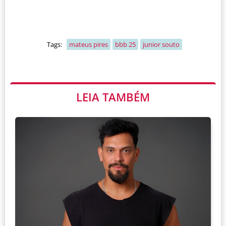
Tags:
mateus pires
bbb 25
junior souto
LEIA TAMBÉM