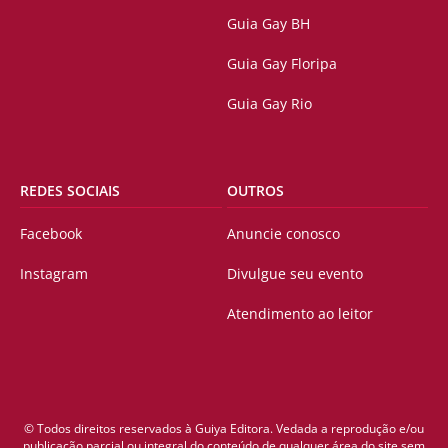
Guia Gay BH
Guia Gay Floripa
Guia Gay Rio
REDES SOCIAIS
OUTROS
Facebook
Anuncie conosco
Instagram
Divulgue seu evento
Atendimento ao leitor
© Todos direitos reservados à Guiya Editora. Vedada a reprodução e/ou
publicação parcial ou integral do conteúdo de qualquer área do site sem