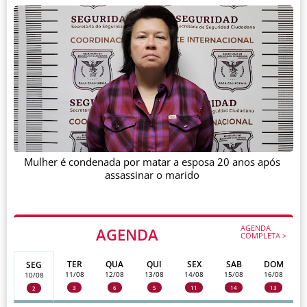
Mulher é condenada por matar a esposa 20 anos após
assassinar o marido
AGENDA
AGENDA
COMPLETA >
TER
QUA
QUI
SEX
SAB
DOM
SEG
11/08
12/08
13/08
14/08
15/08
16/08
10/08
3
6
5
11
14
13
2