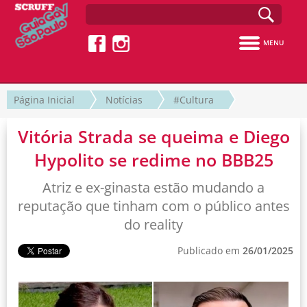
MENU
Página Inicial
Notícias
#Cultura
Vitória Strada se queima e Diego
Hypolito se redime no BBB25
Atriz e ex-ginasta estão mudando a
reputação que tinham com o público antes
do reality
Publicado em
26/01/2025