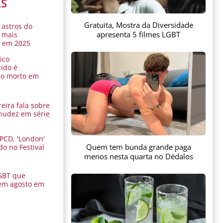
AS
Gratuita, Mostra da Diversidade
 astros do
apresenta 5 filmes LGBT
 mais
s em 2025
ico
ido é
do morto em
eira fala sobre
nudez em série
 PCD, 'London'
Quem tem bunda grande paga
do no Festival
a
menos nesta quarta no Dédalos
GBT que
em agosto em