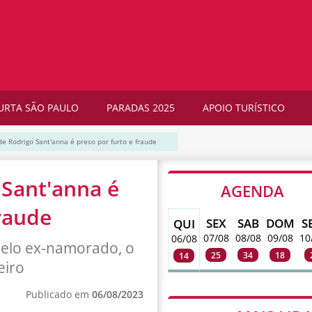
URTA SÃO PAULO
PARADAS 2025
APOIO TURÍSTICO
de Rodrigo Sant'anna é preso por furto e fraude
 Sant'anna é
AGENDA
fraude
SEX
SAB
DOM
S
QUI
07/08
08/08
09/08
10
06/08
 pelo ex-namorado, o
25
34
18
14
eiro
Publicado em
06/08/2023