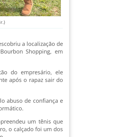
r.)
scobriu a localização de
o Bourbon Shopping, em
tão do empresário, ele
nte após o rapaz sair do
elo abuso de confiança e
formático.
apreendeu um tênis que
ro, o calçado foi um dos
o.