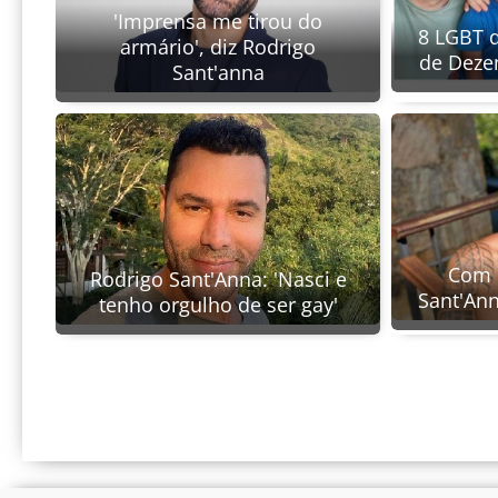
'Imprensa me tirou do
8 LGBT 
armário', diz Rodrigo
de Deze
Sant'anna
Com c
Rodrigo Sant'Anna: 'Nasci e
Sant'Ann
tenho orgulho de ser gay'