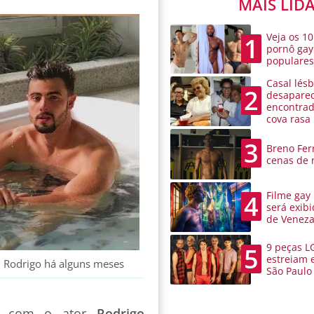
MAIS LID
Veja os 10
1
pornô gay
populare
Casal lésb
2
desaparec
encontra
cova rasa
3
Breno Ferr
cenas de 
Filme gay
4
será exibi
de Venez
9 peças L
5
estreiam 
m Rodrigo há alguns meses
São Paulo
ir com o ator
Rodrigo