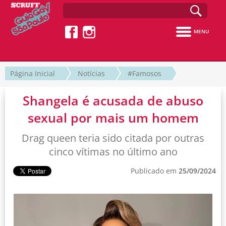
MENU
Página Inicial
Notícias
#Famosos
Shangela é acusada de abuso
sexual por mais um homem
Drag queen teria sido citada por outras
cinco vítimas no último ano
Publicado em
25/09/2024