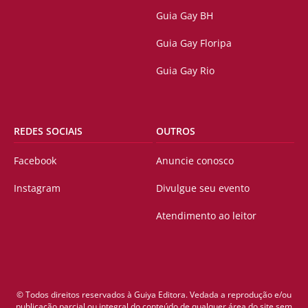
Guia Gay BH
Guia Gay Floripa
Guia Gay Rio
REDES SOCIAIS
OUTROS
Facebook
Anuncie conosco
Instagram
Divulgue seu evento
Atendimento ao leitor
© Todos direitos reservados à Guiya Editora. Vedada a reprodução e/ou
publicação parcial ou integral do conteúdo de qualquer área do site sem