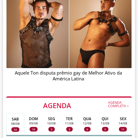
Aquele Ton disputa prêmio gay de Melhor Ativo da
América Latina
AGENDA
AGENDA
COMPLETA >
DOM
SEG
TER
QUA
QUI
SEX
SAB
09/08
10/08
11/08
12/08
13/08
14/08
08/08
18
2
3
6
5
11
34