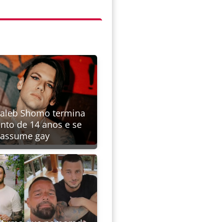
Caleb Shomo termina
to de 14 anos e se
assume gay