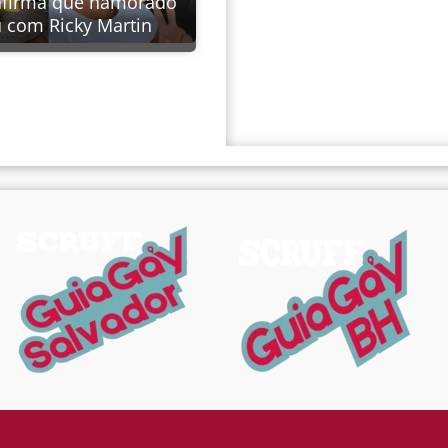
afirma que namorado
u com Ricky Martin