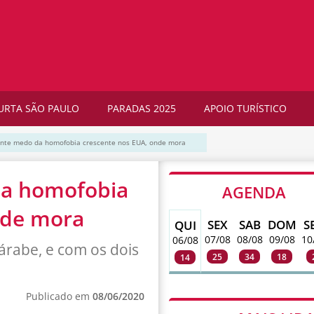
URTA SÃO PAULO
PARADAS 2025
APOIO TURÍSTICO
ente medo da homofobia crescente nos EUA, onde mora
da homofobia
AGENDA
nde mora
SEX
SAB
DOM
S
QUI
07/08
08/08
09/08
10
06/08
árabe, e com os dois
25
34
18
14
Publicado em
08/06/2020