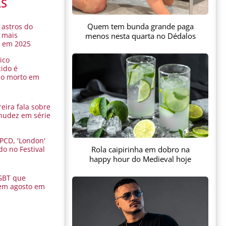
AS
Quem tem bunda grande paga
 astros do
 mais
menos nesta quarta no Dédalos
s em 2025
ico
ido é
do morto em
eira fala sobre
nudez em série
 PCD, 'London'
Rola caipirinha em dobro na
do no Festival
a
happy hour do Medieval hoje
GBT que
em agosto em