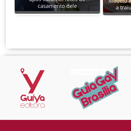
Modelo 
casamento dele
a trai