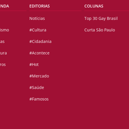
ENDA
EDITORIAS
COLUNAS
Notícias
Top 30 Gay Brasil
vismo
#Cultura
Curta São Paulo
tas
#Cidadania
tura
#Acontece
ros
#Hot
#Mercado
#Saúde
#Famosos