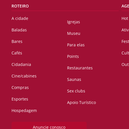
ROTEIRO
AG
A cidade
Hot
Igrejas
Baladas
Ati
Museu
Bares
Fes
Para elas
Cafés
Cul
Points
Cidadania
Out
Restaurantes
Cine/cabines
Saunas
Compras
Sex clubs
Esportes
Apoio Turístico
Hospedagem
Anuncie conosco