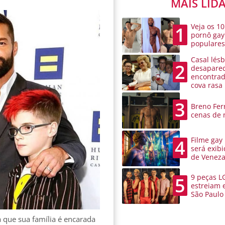
MAIS LID
Veja os 10
1
pornô gay
populare
Casal lésb
2
desaparec
encontra
cova rasa
3
Breno Ferr
cenas de 
Filme gay
4
será exibi
de Venez
9 peças L
5
estreiam 
São Paulo
a que sua família é encarada