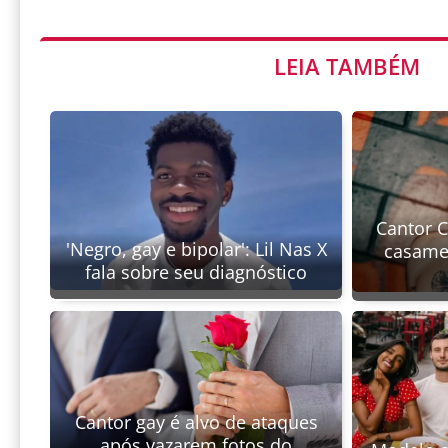
LEIA TAMBÉM
Cantor 
'Negro, gay e bipolar': Lil Nas X
casamen
fala sobre seu diagnóstico
Cantor gay é alvo de ataques
após vazarem fotos do