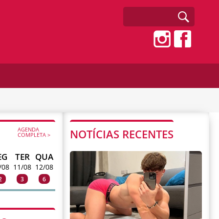
AGENDA
NOTÍCIAS RECENTES
COMPLETA >
EG
TER
QUA
/08
11/08
12/08
2
3
6