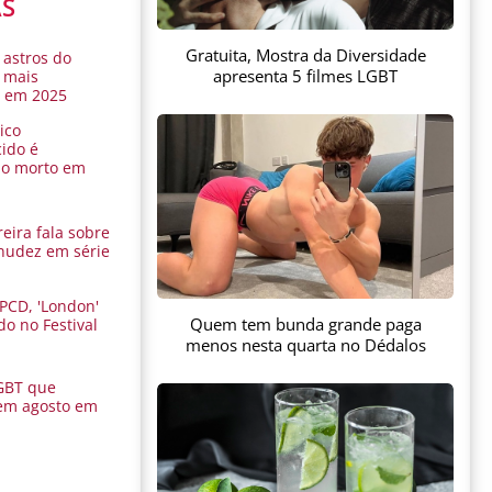
AS
Gratuita, Mostra da Diversidade
 astros do
apresenta 5 filmes LGBT
 mais
s em 2025
ico
ido é
do morto em
eira fala sobre
nudez em série
 PCD, 'London'
Quem tem bunda grande paga
do no Festival
a
menos nesta quarta no Dédalos
GBT que
em agosto em