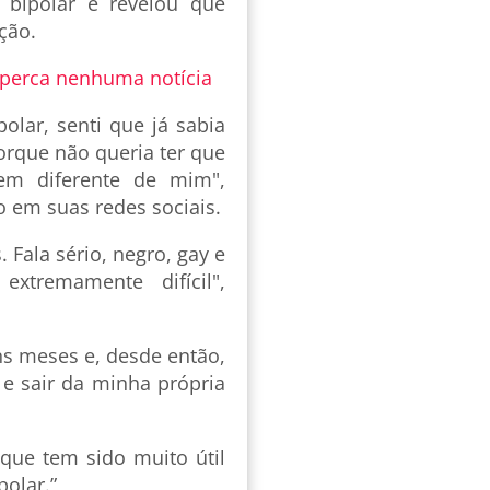
 bipolar e revelou que
ção.
 perca nenhuma notícia
olar, senti que já sabia
orque não queria ter que
em diferente de mim",
o em suas redes sociais.
 Fala sério, negro, gay e
xtremamente difícil",
uns meses e, desde então,
e sair da minha própria
que tem sido muito útil
polar.”