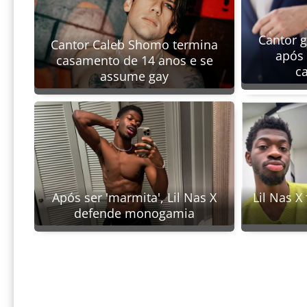
Cantor g
Cantor Caleb Shomo termina
após 
casamento de 14 anos e se
c
assume gay
Lil Nas X 
Após ser 'marmita', Lil Nas X
defende monogamia