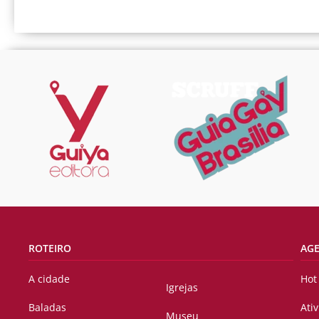
ROTEIRO
AG
A cidade
Hot
Igrejas
Baladas
Ati
Museu