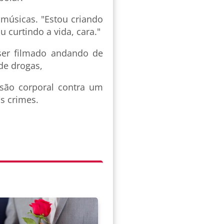
músicas. "Estou criando
curtindo a vida, cara."
 ser filmado andando de
de drogas,
esão corporal contra um
os crimes.