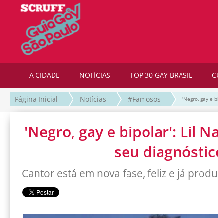
A CIDADE
NOTÍCIAS
TOP 30 GAY BRASIL
C
Página Inicial
Notícias
#Famosos
'Negro, gay e b
'Negro, gay e bipolar': Lil N
seu diagnóstic
Cantor está em nova fase, feliz e já pro