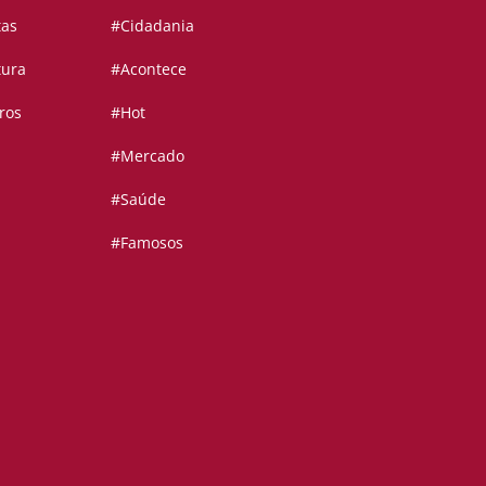
tas
#Cidadania
tura
#Acontece
ros
#Hot
#Mercado
#Saúde
#Famosos