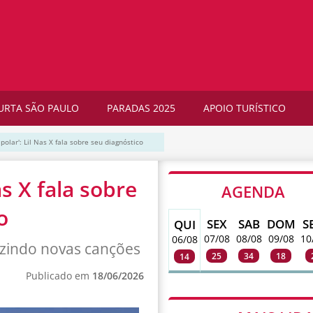
URTA SÃO PAULO
PARADAS 2025
APOIO TURÍSTICO
ipolar': Lil Nas X fala sobre seu diagnóstico
as X fala sobre
AGENDA
o
SEX
SAB
DOM
S
QUI
07/08
08/08
09/08
10
06/08
duzindo novas canções
25
34
18
14
Publicado em
18/06/2026