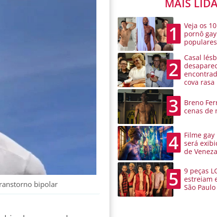
MAIS LID
Veja os 10
1
pornô gay
populare
Casal lésb
2
desaparec
encontra
cova rasa
3
Breno Ferr
cenas de 
Filme gay
4
será exibi
de Venez
9 peças L
5
estreiam 
transtorno bipolar
São Paulo