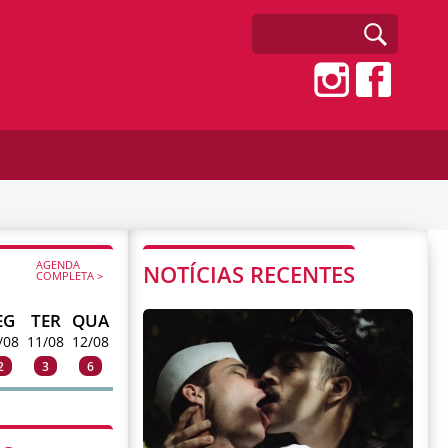
AGENDA
NOTÍCIAS RECENTES
COMPLETA >
EG
TER
QUA
/08
11/08
12/08
2
3
6