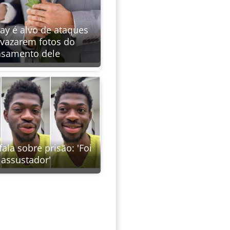
ay é alvo de ataques
vazarem fotos do
asamento dele
fala sobre prisão: 'Foi
assustador'