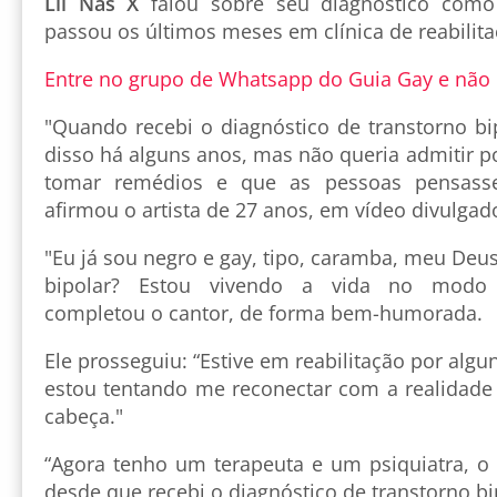
Lil Nas X
falou sobre seu diagnóstico como
passou os últimos meses em clínica de reabilita
Entre no grupo de Whatsapp do Guia Gay e não
"Quando recebi o diagnóstico de transtorno bip
disso há alguns anos, mas não queria admitir p
tomar remédios e que as pessoas pensass
afirmou o artista de 27 anos, em vídeo divulgad
"Eu já sou negro e gay, tipo, caramba, meu Deus.
bipolar? Estou vivendo a vida no modo e
completou o cantor, de forma bem-humorada.
Ele prosseguiu: “Estive em reabilitação por alg
estou tentando me reconectar com a realidade 
cabeça."
“Agora tenho um terapeuta e um psiquiatra, o 
desde que recebi o diagnóstico de transtorno bi