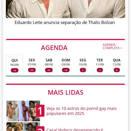
Eduardo Leite anuncia separação de Thalis Bolzan
AGENDA
AGENDA
COMPLETA >
SEX
SAB
DOM
SEG
TER
QUA
QUI
07/08
08/08
09/08
10/08
11/08
12/08
06/08
25
34
18
2
3
6
14
MAIS LIDAS
1
Veja os 10 astros do pornô gay mais
populares em 2025
Casal lésbico desaparecido é