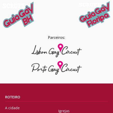
Parceiros:
ROTEIRO
A cidade
Igrejas