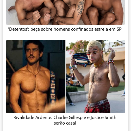
'Detentos': peça sobre homens confinados estreia em SP
Rivalidade Ardente: Charlie Gillespie e Justice Smith
serão casal