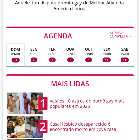
Aquele Ton disputa prêmio gay de Melhor Ativo da
América Latina
AGENDA
AGENDA
COMPLETA >
SEG
TER
QUA
QUI
SEX
SAB
DOM
10/08
11/08
12/08
13/08
14/08
15/08
09/08
2
3
6
5
11
14
18
MAIS LIDAS
1
Veja os 10 astros do pornô gay mais
populares em 2025
2
Casal lésbico desaparecido é
encontrado morto em cova rasa