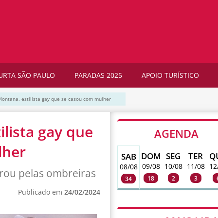
URTA SÃO PAULO
PARADAS 2025
APOIO TURÍSTICO
ontana, estilista gay que se casou com mulher
lista gay que
AGENDA
lher
DOM
SEG
TER
Q
SAB
09/08
10/08
11/08
12
08/08
grou pelas ombreiras
18
2
3
34
Publicado em
24/02/2024