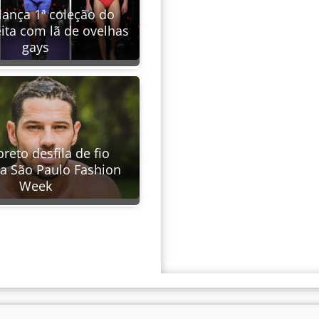
lança 1ª coleção do
ita com lã de ovelhas
gays
oreto desfila de fio
na São Paulo Fashion
Week