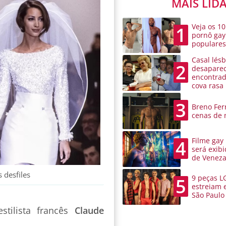
MAIS LID
Veja os 10
1
pornô gay
populare
Casal lésb
2
desaparec
encontra
cova rasa
3
Breno Ferr
cenas de 
Filme gay
4
será exibi
de Venez
 desfiles
9 peças L
5
estreiam 
São Paulo
stilista francês
Claude