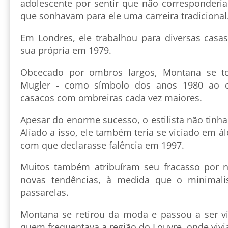
adolescente por sentir que não corresponderi
que sonhavam para ele uma carreira tradicional
Em Londres, ele trabalhou para diversas casa
sua própria em 1979.
Obcecado por ombros largos, Montana se to
Mugler - como símbolo dos anos 1980 ao cr
casacos com ombreiras cada vez maiores.
Apesar do enorme sucesso, o estilista não tinha
Aliado a isso, ele também teria se viciado em ál
com que declarasse falência em 1997.
Muitos também atribuíram seu fracasso por n
novas tendências, à medida que o minimal
passarelas.
Montana se retirou da moda e passou a ser v
quem frequentava a região do Louvre, onde vivia