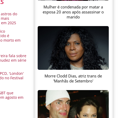
AS
Mulher é condenada por matar a
esposa 20 anos após assassinar o
 astros do
marido
 mais
s em 2025
ico
ido é
do morto em
eira fala sobre
nudez em série
 PCD, 'London'
Morre Clodd Dias, atriz trans de
do no Festival
'Manhãs de Setembro'
a
GBT que
em agosto em