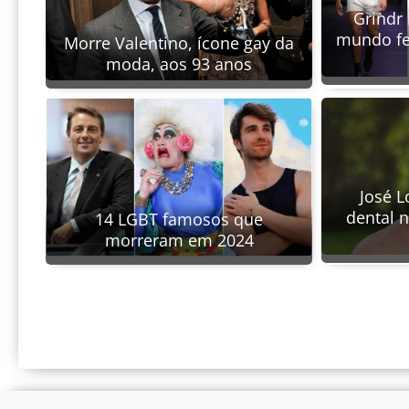
Grindr 
mundo fe
Morre Valentino, ícone gay da
moda, aos 93 anos
José L
dental 
14 LGBT famosos que
morreram em 2024