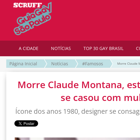
A CIDADE
NOTÍCIAS
TOP 30 GAY BRASIL
C
Página Inicial
Notícias
#Famosos
Morre Claude M
Morre Claude Montana, esti
se casou com mu
Ícone dos anos 1980, designer se consa