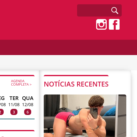
AGENDA
NOTÍCIAS RECENTES
COMPLETA >
EG
TER
QUA
/08
11/08
12/08
2
3
6