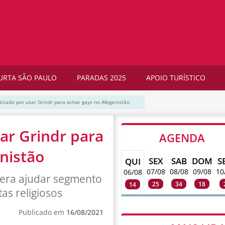
URTA SÃO PAULO
PARADAS 2025
APOIO TURÍSTICO
icado por usar Grindr para achar gays no Afeganistão
ar Grindr para
AGENDA
nistão
SEX
SAB
DOM
S
QUI
07/08
08/08
09/08
10
06/08
 era ajudar segmento
25
34
18
14
as religiosos
Publicado em
16/08/2021