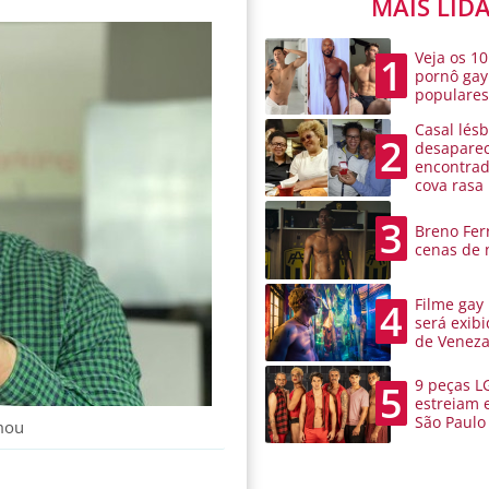
MAIS LID
Veja os 10
1
pornô gay
populare
Casal lésb
2
desaparec
encontra
cova rasa
3
Breno Ferr
cenas de 
Filme gay
4
será exibi
de Venez
9 peças L
5
estreiam 
São Paulo
rmou