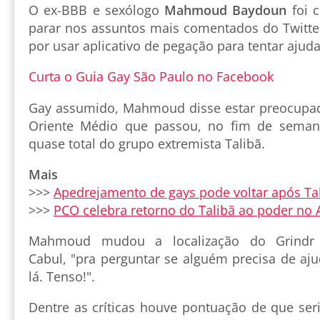
O ex-BBB e sexólogo
Mahmoud Baydoun
foi c
parar nos assuntos mais comentados do Twitter
por usar aplicativo de pegação para tentar ajuda
Curta o Guia Gay São Paulo no Facebook
Gay assumido, Mahmoud disse estar preocupa
Oriente Médio que passou, no fim de seman
quase total do grupo extremista Talibã.
Mais
>>>
Apedrejamento de gays pode voltar após Tal
>>>
PCO celebra retorno do Talibã ao poder no 
Mahmoud mudou a localização do Grindr p
Cabul, "pra perguntar se alguém precisa de aj
lá. Tenso!".
Dentre as críticas houve pontuação de que seri