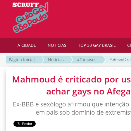
A CIDADE
NOTÍCIAS
TOP 30 GAY BRASIL
C
Página Inicial
Notícias
#Famosos
Mahmoud é crit
Mahmoud é criticado por us
achar gays no Afega
Ex-BBB e sexólogo afirmou que intenção
em país sob domínio de extremist