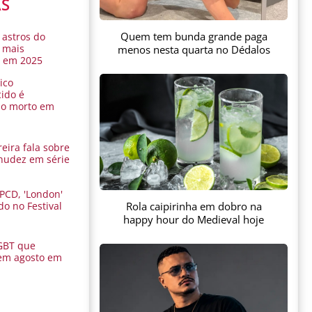
AS
Quem tem bunda grande paga
 astros do
 mais
menos nesta quarta no Dédalos
s em 2025
ico
ido é
do morto em
eira fala sobre
nudez em série
 PCD, 'London'
Rola caipirinha em dobro na
do no Festival
a
happy hour do Medieval hoje
GBT que
em agosto em