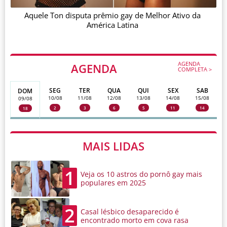
Aquele Ton disputa prêmio gay de Melhor Ativo da
América Latina
AGENDA
AGENDA
COMPLETA >
SEG
TER
QUA
QUI
SEX
SAB
DOM
10/08
11/08
12/08
13/08
14/08
15/08
09/08
2
3
6
5
11
14
18
MAIS LIDAS
1
Veja os 10 astros do pornô gay mais
populares em 2025
2
Casal lésbico desaparecido é
encontrado morto em cova rasa