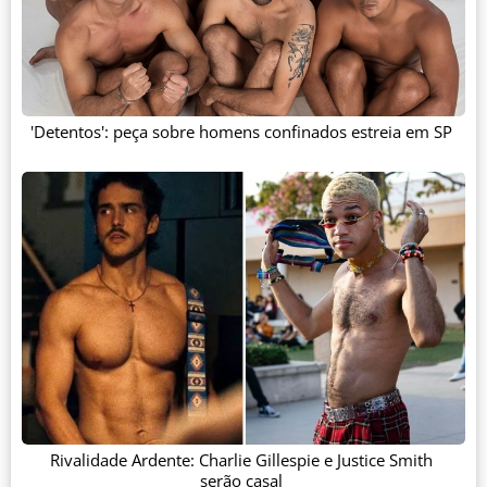
'Detentos': peça sobre homens confinados estreia em SP
Rivalidade Ardente: Charlie Gillespie e Justice Smith
serão casal