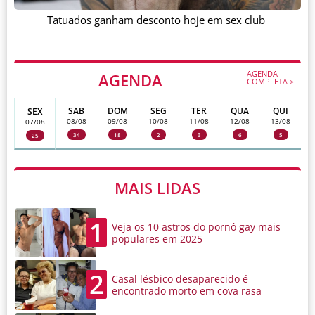
Tatuados ganham desconto hoje em sex club
AGENDA
AGENDA
COMPLETA >
SAB
DOM
SEG
TER
QUA
QUI
SEX
08/08
09/08
10/08
11/08
12/08
13/08
07/08
34
18
2
3
6
5
25
MAIS LIDAS
1
Veja os 10 astros do pornô gay mais
populares em 2025
2
Casal lésbico desaparecido é
encontrado morto em cova rasa