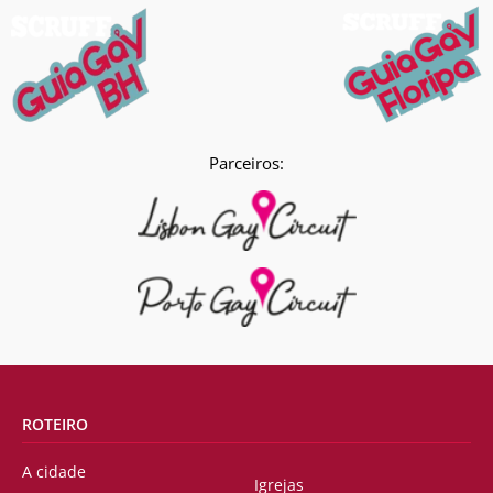
Parceiros:
ROTEIRO
A cidade
Igrejas