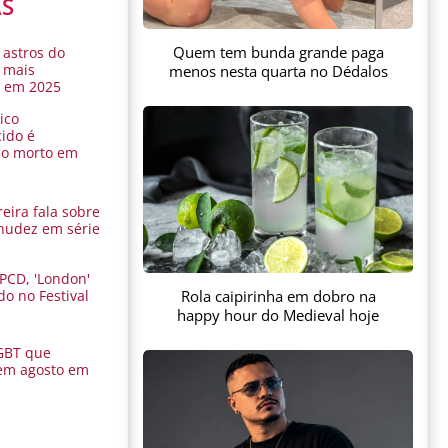
AS
Quem tem bunda grande paga
 astros do
 mais
menos nesta quarta no Dédalos
s em 2025
ico
ido é
do morto em
eira fala sobre
nudez em série
 PCD, 'London'
Rola caipirinha em dobro na
do no Festival
a
happy hour do Medieval hoje
GBT que
em agosto em