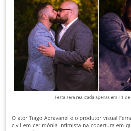
Festa será realizada apenas em 11 d
O ator Tiago Abravanel e o produtor visual Fer
civil em cerimônia intimista na cobertura em