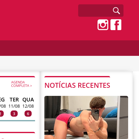
AGENDA
NOTÍCIAS RECENTES
COMPLETA >
EG
TER
QUA
/08
11/08
12/08
2
3
6