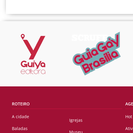
ROTEIRO
AG
A cidade
Hot
Igrejas
Baladas
Ati
Museu