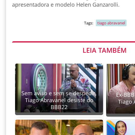
apresentadora e modelo Helen Ganzarolli.
Tags:
tiago abravanel
LEIA TAMBÉM
Sem aviso e sem se despedir,
Ex-BBB 
Tiago Abravanel desiste do
Tiago 
BBB22