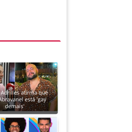
Adrilles afirma que
Abravanel está 'gay
demais'