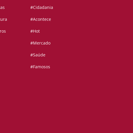
tas
#Cidadania
tura
#Acontece
ros
#Hot
#Mercado
#Saúde
#Famosos