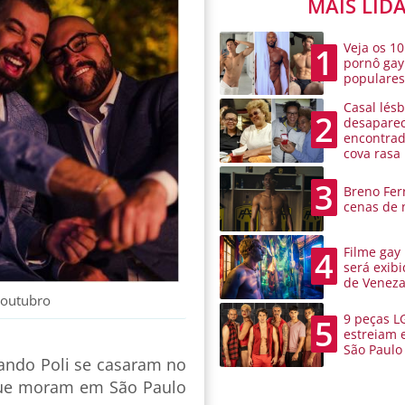
MAIS LID
Veja os 10
1
pornô gay
populare
Casal lésb
2
desaparec
encontra
cova rasa
3
Breno Ferr
cenas de 
Filme gay
4
será exibi
de Venez
e outubro
9 peças L
5
estreiam 
São Paulo
nando Poli se casaram no
 que moram em São Paulo