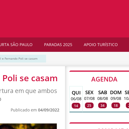
URTA SÃO PAULO
PARADAS 2025
APOIO TURÍSTICO
l e Fernando Poli se casam
 Poli se casam
AGENDA
bertura em que ambos
SEX
SAB
DOM
S
QUI
o
07/08
08/08
09/08
10
06/08
25
34
18
14
Publicado em
04/09/2022