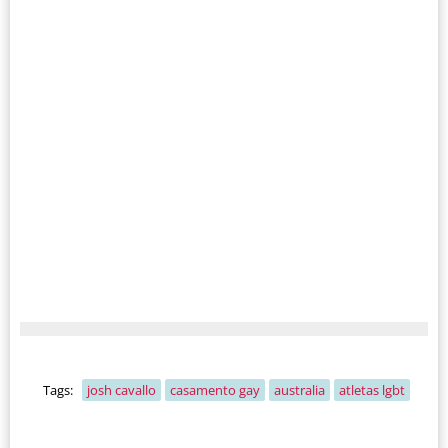
Tags:
josh cavallo
casamento gay
australia
atletas lgbt