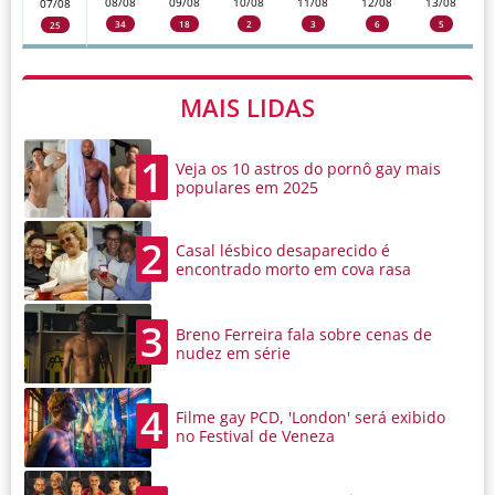
08/08
09/08
10/08
11/08
12/08
13/08
07/08
34
18
2
3
6
5
25
MAIS LIDAS
1
Veja os 10 astros do pornô gay mais
populares em 2025
2
Casal lésbico desaparecido é
encontrado morto em cova rasa
3
Breno Ferreira fala sobre cenas de
nudez em série
4
Filme gay PCD, 'London' será exibido
no Festival de Veneza