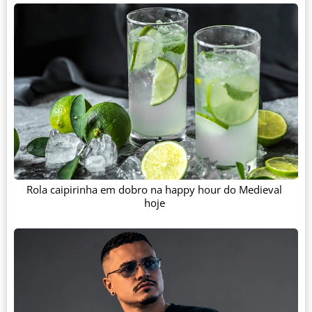
Rola caipirinha em dobro na happy hour do Medieval
hoje