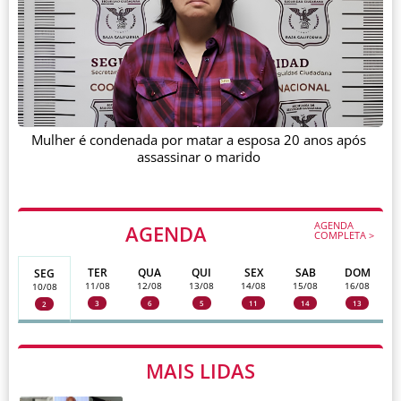
Mulher é condenada por matar a esposa 20 anos após
assassinar o marido
AGENDA
AGENDA
COMPLETA >
TER
QUA
QUI
SEX
SAB
DOM
SEG
11/08
12/08
13/08
14/08
15/08
16/08
10/08
3
6
5
11
14
13
2
MAIS LIDAS