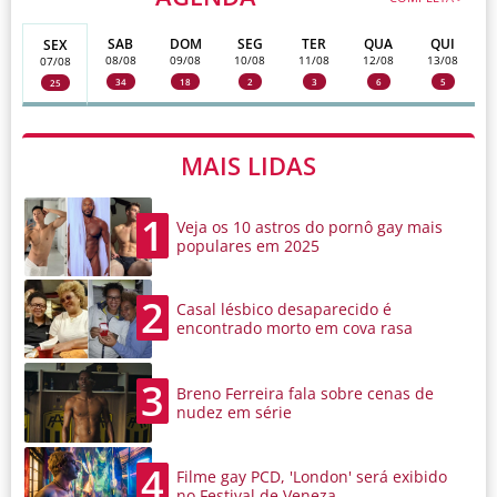
SAB
DOM
SEG
TER
QUA
QUI
SEX
08/08
09/08
10/08
11/08
12/08
13/08
07/08
34
18
2
3
6
5
25
MAIS LIDAS
1
Veja os 10 astros do pornô gay mais
populares em 2025
2
Casal lésbico desaparecido é
encontrado morto em cova rasa
3
Breno Ferreira fala sobre cenas de
nudez em série
4
Filme gay PCD, 'London' será exibido
no Festival de Veneza