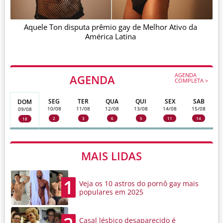
Aquele Ton disputa prêmio gay de Melhor Ativo da
América Latina
AGENDA
AGENDA
COMPLETA >
SEG
TER
QUA
QUI
SEX
SAB
DOM
10/08
11/08
12/08
13/08
14/08
15/08
09/08
2
3
6
5
11
14
18
MAIS LIDAS
1
Veja os 10 astros do pornô gay mais
populares em 2025
Casal lésbico desaparecido é