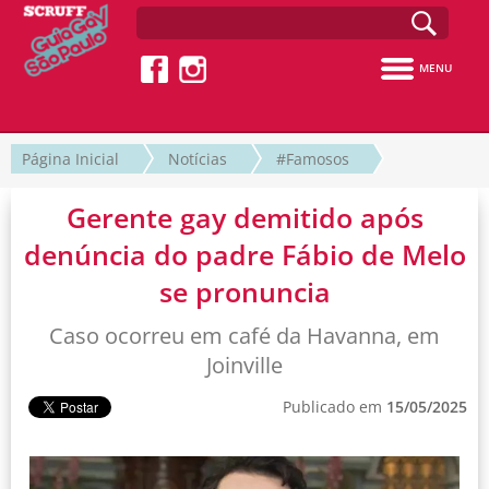
MENU
Página Inicial
Notícias
#Famosos
Gerente gay demitido após
denúncia do padre Fábio de Melo
se pronuncia
Caso ocorreu em café da Havanna, em
Joinville
Publicado em
15/05/2025