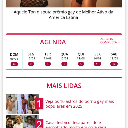
Aquele Ton disputa prêmio gay de Melhor Ativo da
América Latina
AGENDA
AGENDA
COMPLETA >
SEG
TER
QUA
QUI
SEX
SAB
DOM
10/08
11/08
12/08
13/08
14/08
15/08
09/08
2
3
6
5
11
14
18
MAIS LIDAS
1
Veja os 10 astros do pornô gay mais
populares em 2025
2
Casal lésbico desaparecido é
encontrado morto em cova rasa