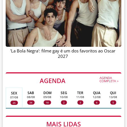
'La Bola Negra': filme gay é um dos favoritos ao Oscar
2027
AGENDA
AGENDA
COMPLETA >
SAB
DOM
SEG
TER
QUA
QUI
SEX
08/08
09/08
10/08
11/08
12/08
13/08
07/08
34
18
2
3
6
5
25
MAIS LIDAS